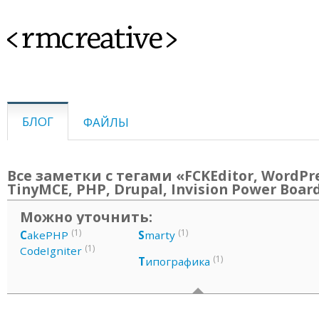
<rmcreative>
БЛОГ
ФАЙЛЫ
Все заметки с тегами «FCKEditor, WordPre
TinyMCE, PHP, Drupal, Invision Power Boar
Можно уточнить:
(1)
(1)
C
akePHP
S
marty
(1)
CodeIgniter
(1)
Т
ипографика