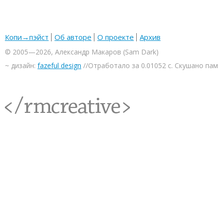
Копи→пэйст
Об авторе
О проекте
Архив
© 2005—2026, Александр Макаров (Sam Dark)
~ дизайн:
fazeful design
//Отработало за 0.01052 с. Скушано па
<rmcreative/>