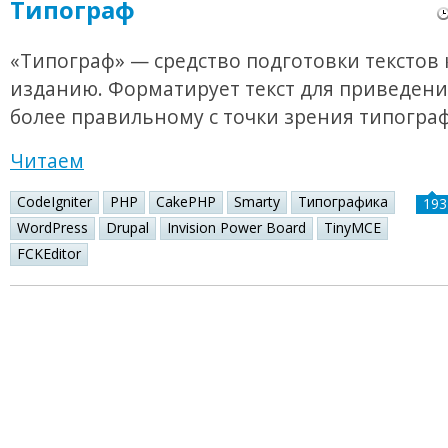
Типограф
«Типограф» — средство подготовки текстов 
изданию. Форматирует текст для приведения
более правильному с точки зрения типогра
Читаем
CodeIgniter
PHP
CakePHP
Smarty
Типографика
193
WordPress
Drupal
Invision Power Board
TinyMCE
FCKEditor