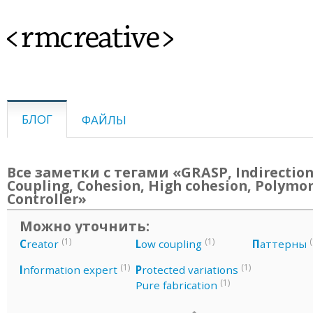
<rmcreative>
БЛОГ
ФАЙЛЫ
Все заметки с тегами «GRASP, Indirection
Coupling, Cohesion, High cohesion, Polymo
Controller»
Можно уточнить:
(1)
(1)
(
C
reator
L
ow coupling
П
аттерны
(1)
(1)
I
nformation expert
P
rotected variations
(1)
Pure fabrication