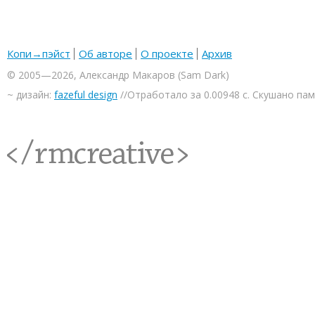
Копи→пэйст
Об авторе
О проекте
Архив
© 2005—2026, Александр Макаров (Sam Dark)
~ дизайн:
fazeful design
//Отработало за 0.00948 с. Скушано па
<rmcreative/>