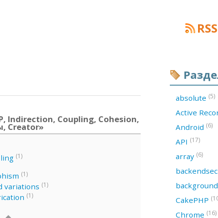
RSS
Разд
(5)
absolute
Active Rec
 Indirection, Coupling, Cohesion,
ы, Creator»
(6)
Android
(17)
API
(6)
array
(1)
ling
backendsec
(1)
phism
backgroun
(1)
 variations
(1)
ication
(1
CakePHP
(16)
Chrome