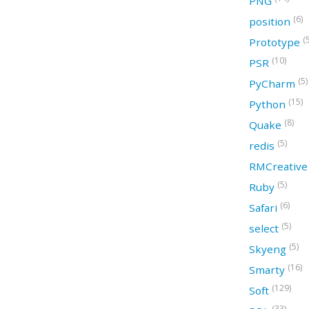
PNG
(6)
position
(
Prototype
(10)
PSR
(5)
PyCharm
(15)
Python
(8)
Quake
(5)
redis
RMCreativ
(5)
Ruby
(6)
Safari
(5)
select
(5)
Skyeng
(16)
Smarty
(129)
Soft
(33)