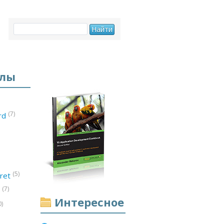
елы
(7)
ord
(5)
ret
(7)
d
Интересное
0)