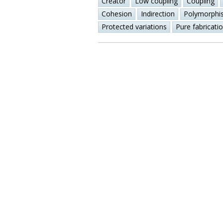
Creator
Low coupling
Coupling
Cohesion
Indirection
Polymorphi
Protected variations
Pure fabricati