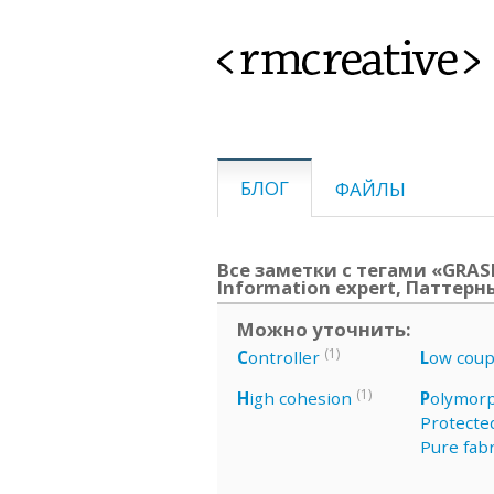
<rmcreative>
БЛОГ
ФАЙЛЫ
Все заметки с тегами «GRASP,
Information expert, Паттерн
Можно уточнить:
(1)
C
ontroller
L
ow coup
(1)
H
igh cohesion
P
olymor
Protected
Pure fabr