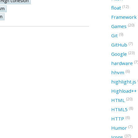
High cohesion
(12)
float
sm
on
Framework
(20)
Games
(9)
Git
(7)
GitHub
(23)
Google
(7
hardware
(6)
hhvm
highlight.js
Highload++
(20)
HTML
(8)
HTML5
(6)
HTTP
(7)
Humor
(37)
Icons