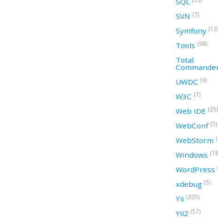
SQL
(7)
SVN
(13
Symfony
(98)
Tools
Total
Commande
(9)
UWDC
(7)
W3C
(25)
Web IDE
(5)
WebConf
WebStorm
(18
Windows
WordPress
(5)
xdebug
(325)
Yii
(57)
Yii2