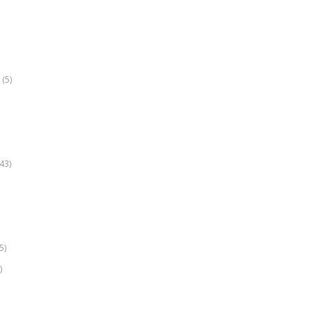
(5)
k
43)
5)
)