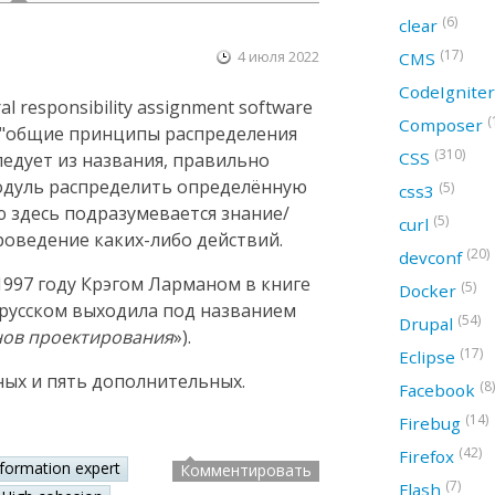
(6)
clear
(17)
4 июля 2022
CMS
CodeIgnite
 responsibility assignment software
(
Composer
ак "общие принципы распределения
(310)
CSS
следует из названия, правильно
модуль распределить определённую
(5)
css3
ю здесь подразумевается знание/
(5)
curl
оведение каких-либо действий.
(20)
devconf
997 году Крэгом Ларманом в книге
(5)
Docker
а русском выходила под названием
(54)
Drupal
нов проектирования
»).
(17)
Eclipse
ных и пять дополнительных.
(8)
Facebook
(14)
Firebug
(42)
Firefox
nformation expert
Комментировать
(7)
Flash