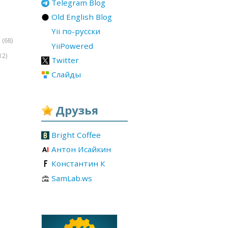
Telegram Blog
Old English Blog
Yii по-русски
(68)
r
YiiPowered
12)
Twitter
Слайды
Друзья
Bright Coffee
Антон Исайкин
Константин К
SamLab.ws