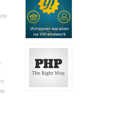
(26)
)
(7)
(8)