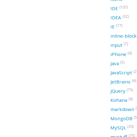
(107)
IDE
(32)
IDEA
(77)
IE
inline-bloc
(7)
input
(6)
iPhone
(5)
Java
(2
JavaScript
(6)
JetBrains
(75)
jQuery
(8)
Kohana
(
markdown
(5
MongoDB
(30)
MySQL
(75)
mystuff