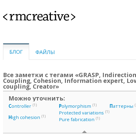
<rmcreative>
БЛОГ
ФАЙЛЫ
Все заметки с тегами «GRASP, Indirection
Coupling, Cohesion, Information expert, Lo
coupling, Creator»
Можно уточнить:
(1)
(1)
(
C
ontroller
P
olymorphism
П
аттерны
(1)
Protected variations
(1)
H
igh cohesion
(1)
Pure fabrication