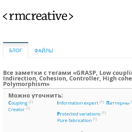
<rmcreative>
БЛОГ
ФАЙЛЫ
Все заметки с тегами «GRASP, Low coupli
Indirection, Cohesion, Controller, High cohe
Polymorphism»
Можно уточнить:
(1)
(1)
(
C
oupling
I
nformation expert
П
аттерны
(1)
Creator
(1)
P
rotected variations
(1)
Pure fabrication