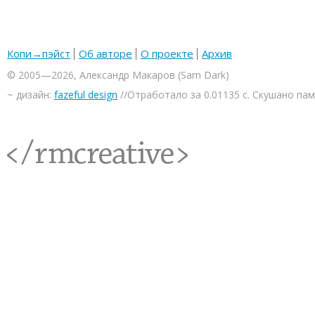
Копи→пэйст
Об авторе
О проекте
Архив
© 2005—2026, Александр Макаров (Sam Dark)
~ дизайн:
fazeful design
//Отработало за 0.01135 с. Скушано па
<rmcreative/>