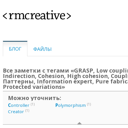
<rmcreative>
БЛОГ
ФАЙЛЫ
Все заметки с тегами «GRASP, Low coupli
Indirection, Cohesion, High cohesion, Coupl
Паттерны, Information expert, Pure fabric
Protected variations»
Можно уточнить:
(1)
(1)
C
ontroller
P
olymorphism
(1)
Creator