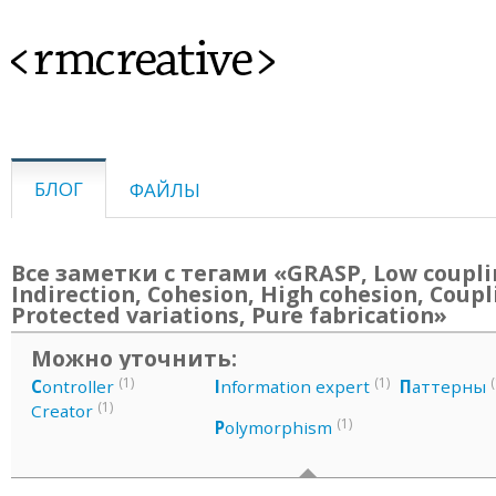
<rmcreative>
БЛОГ
ФАЙЛЫ
Все заметки с тегами «GRASP, Low coupli
Indirection, Cohesion, High cohesion, Coupl
Protected variations, Pure fabrication»
Можно уточнить:
(1)
(1)
(
C
ontroller
I
nformation expert
П
аттерны
(1)
Creator
(1)
P
olymorphism