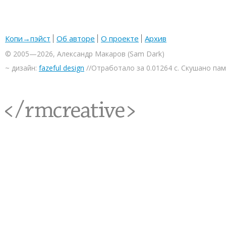
Копи→пэйст
Об авторе
О проекте
Архив
© 2005—2026, Александр Макаров (Sam Dark)
~ дизайн:
fazeful design
//Отработало за 0.01264 с. Скушано па
<rmcreative/>