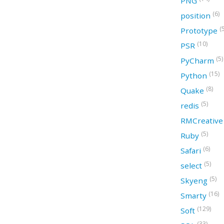
PNG
(6)
position
(
Prototype
(10)
PSR
(5)
PyCharm
(15)
Python
(8)
Quake
(5)
redis
RMCreativ
(5)
Ruby
(6)
Safari
(5)
select
(5)
Skyeng
(16)
Smarty
(129)
Soft
(33)