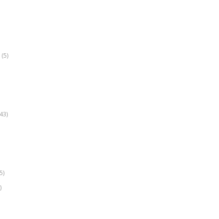
(5)
k
43)
5)
)