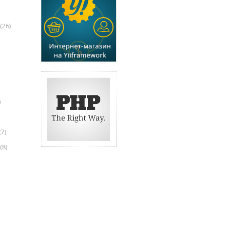
(26)
)
(7)
(8)