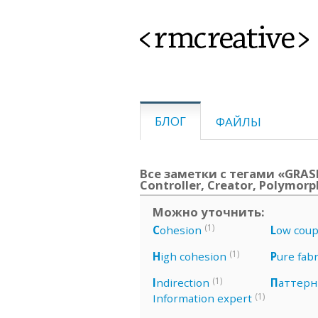
<rmcreative>
БЛОГ
ФАЙЛЫ
Все заметки с тегами «GRASP,
Controller, Creator, Polymor
Можно уточнить:
(1)
C
ohesion
L
ow coup
(1)
H
igh cohesion
P
ure fabr
(1)
I
ndirection
П
аттер
(1)
Information expert