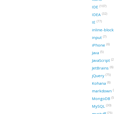
(107)
IDE
(32)
IDEA
(77)
IE
inline-bloc
(7)
input
(6)
iPhone
(5)
Java
(2
JavaScript
(6)
JetBrains
(75)
jQuery
(8)
Kohana
(
markdown
(5
MongoDB
(30)
MySQL
(75)
mystuff