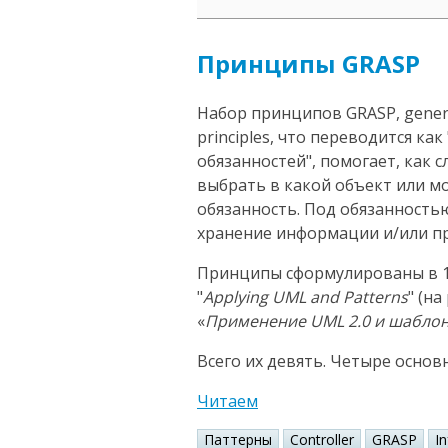
Принципы GRASP
Набор принципов GRASP, general
principles, что переводится к
обязанностей", помогает, как 
выбрать в какой объект или 
обязанность. Под обязанность
хранение информации и/или пр
Принципы сформулированы в 1
"
Applying UML and Patterns
" (н
«
Применение UML 2.0 и шабло
Всего их девять. Четыре основ
Читаем
Паттерны
Controller
GRASP
I