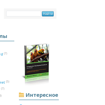
елы
(7)
ord
(5)
ret
(7)
d
Интересное
0)