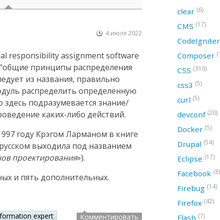
(6)
clear
(17)
CMS
4 июля 2022
CodeIgnite
(
 responsibility assignment software
Composer
ак "общие принципы распределения
(310)
CSS
следует из названия, правильно
(5)
css3
модуль распределить определённую
(5)
curl
ю здесь подразумевается знание/
(20)
оведение каких-либо действий.
devconf
(5)
Docker
997 году Крэгом Ларманом в книге
(54)
Drupal
а русском выходила под названием
нов проектирования
»).
(17)
Eclipse
(8)
Facebook
ных и пять дополнительных.
(14)
Firebug
(42)
Firefox
nformation expert
(7)
Комментировать
Flash