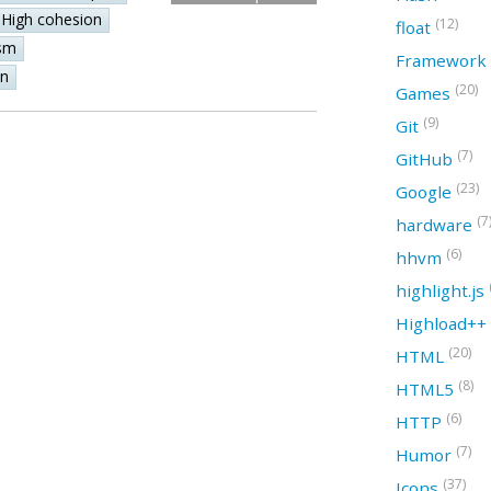
High cohesion
(12)
float
sm
Framework
on
(20)
Games
(9)
Git
(7)
GitHub
(23)
Google
(7
hardware
(6)
hhvm
highlight.js
Highload++
(20)
HTML
(8)
HTML5
(6)
HTTP
(7)
Humor
(37)
Icons