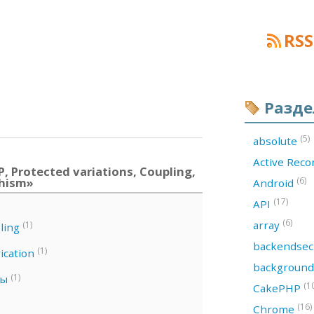
RSS
Разд
(5)
absolute
Active Rec
 Protected variations, Coupling,
phism»
(6)
Android
(17)
API
(6)
array
(1)
ling
backendsec
(1)
ication
backgroun
(1)
ны
(1
CakePHP
(16)
Chrome