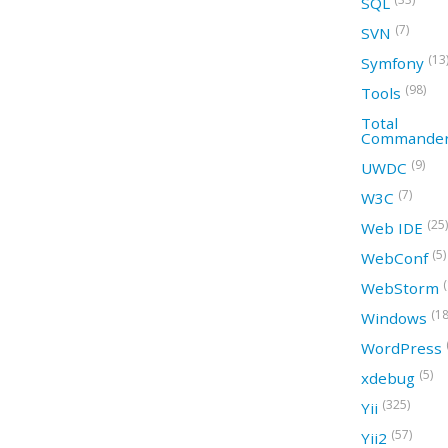
SQL
(7)
SVN
(13
Symfony
(98)
Tools
Total
Commande
(9)
UWDC
(7)
W3C
(25)
Web IDE
(5)
WebConf
WebStorm
(18
Windows
WordPress
(5)
xdebug
(325)
Yii
(57)
Yii2