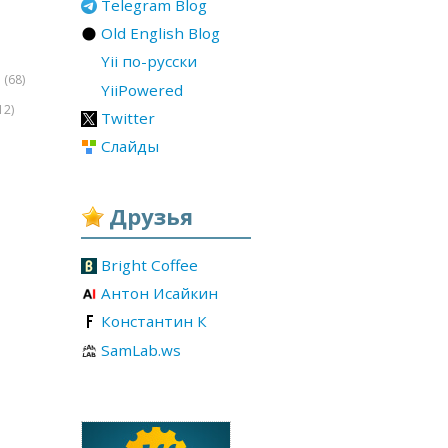
Telegram Blog
Old English Blog
Yii по-русски
(68)
r
YiiPowered
12)
Twitter
Слайды
Друзья
Bright Coffee
Антон Исайкин
Константин К
SamLab.ws