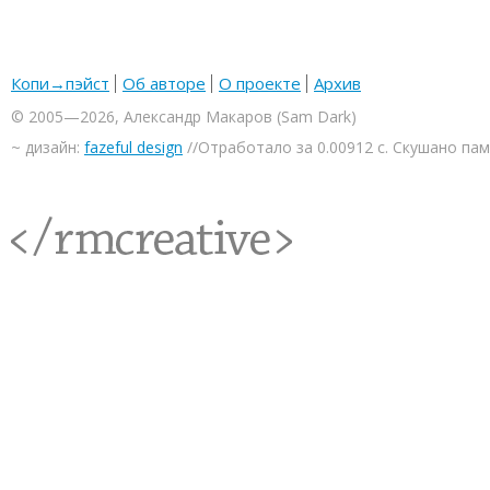
Копи→пэйст
Об авторе
О проекте
Архив
© 2005—2026, Александр Макаров (Sam Dark)
~ дизайн:
fazeful design
//Отработало за 0.00912 с. Скушано па
<rmcreative/>