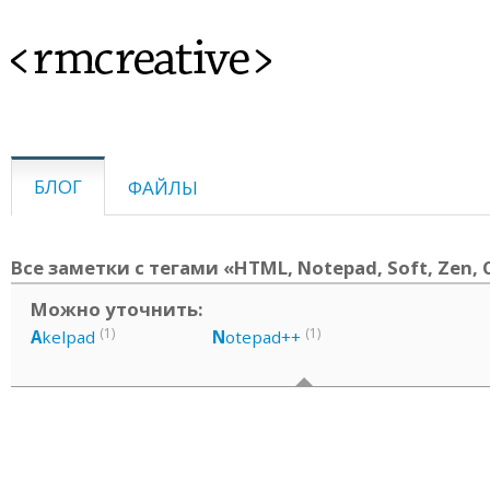
<rmcreative>
БЛОГ
ФАЙЛЫ
Все заметки с тегами «HTML, Notepad, Soft, Zen, 
Можно уточнить:
(1)
(1)
A
kelpad
N
otepad++