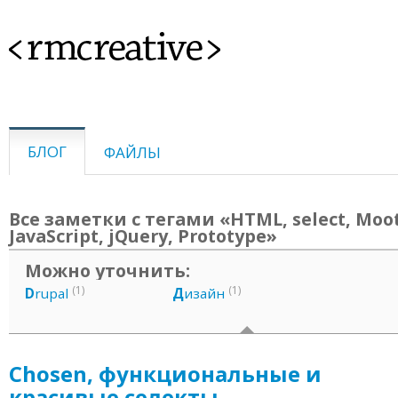
<rmcreative>
БЛОГ
ФАЙЛЫ
Все заметки с тегами «HTML, select, Moot
JavaScript, jQuery, Prototype»
Можно уточнить:
(1)
(1)
D
rupal
Д
изайн
Chosen, функциональные и
красивые селекты