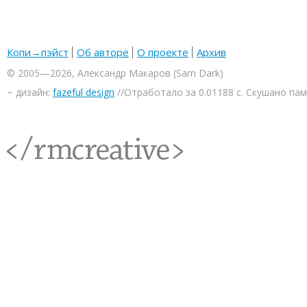
Копи→пэйст
Об авторе
О проекте
Архив
© 2005—2026, Александр Макаров (Sam Dark)
~ дизайн:
fazeful design
//Отработало за 0.01188 с. Скушано па
<rmcreative/>