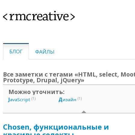
<rmcreative>
БЛОГ
ФАЙЛЫ
Все заметки с тегами «HTML, select, Moot
Prototype, Drupal, jQuery»
Можно уточнить:
(1)
(1)
J
avaScript
Д
изайн
Chosen, функциональные и
красивые селекты