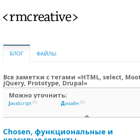
<rmcreative>
БЛОГ
ФАЙЛЫ
Все заметки с тегами «HTML, select, Moot
jQuery, Prototype, Drupal»
Можно уточнить:
(1)
(1)
J
avaScript
Д
изайн
Chosen, функциональные и
красивые селекты