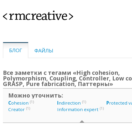
<rmcreative>
БЛОГ
ФАЙЛЫ
Все заметки с тегами «High cohesion,
Polymorphism, Coupling, Controller, Low co
GRASP, Pure fabrication, Паттерны»
Можно уточнить:
(1)
(1)
C
ohesion
I
ndirection
P
rotected v
(1)
(1)
Creator
Information expert