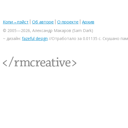
Копи→пэйст
Об авторе
О проекте
Архив
© 2005—2026, Александр Макаров (Sam Dark)
~ дизайн:
fazeful design
//Отработало за 0.01135 с. Скушано па
<rmcreative/>