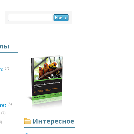
елы
(7)
ord
(5)
ret
(7)
d
Интересное
0)