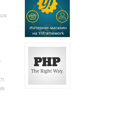
(26)
)
(7)
(8)