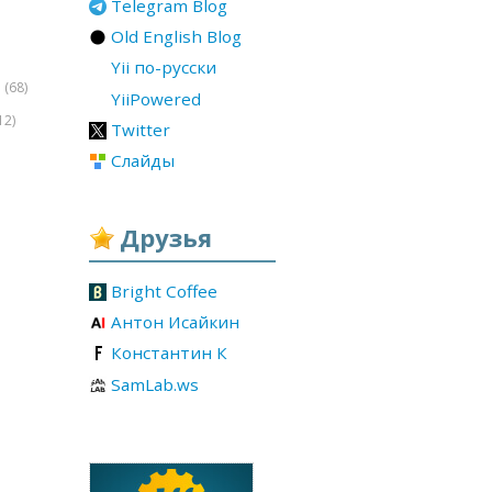
Telegram Blog
Old English Blog
Yii по-русски
(68)
r
YiiPowered
12)
Twitter
Слайды
Друзья
Bright Coffee
Антон Исайкин
Константин К
SamLab.ws