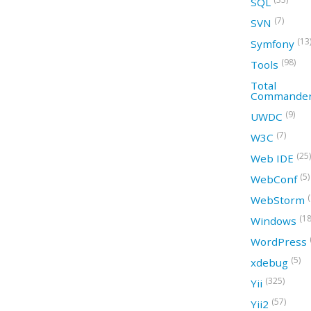
SQL
(7)
SVN
(13
Symfony
(98)
Tools
Total
Commande
(9)
UWDC
(7)
W3C
(25)
Web IDE
(5)
WebConf
WebStorm
(18
Windows
WordPress
(5)
xdebug
(325)
Yii
(57)
Yii2