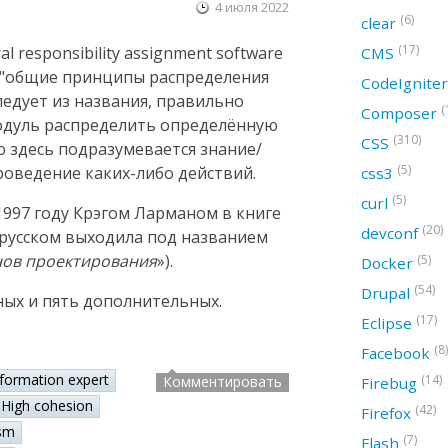
4 июля 2022
(6)
clear
(17)
 responsibility assignment software
CMS
ак "общие принципы распределения
CodeIgnite
следует из названия, правильно
(
Composer
модуль распределить определённую
(310)
CSS
ю здесь подразумевается знание/
(5)
оведение каких-либо действий.
css3
(5)
curl
997 году Крэгом Ларманом в книге
(20)
devconf
а русском выходила под названием
нов проектирования
»).
(5)
Docker
(54)
Drupal
ных и пять дополнительных.
(17)
Eclipse
(8)
Facebook
nformation expert
(14)
Комментировать
Firebug
High cohesion
(42)
Firefox
sm
(7)
Flash