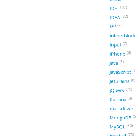
(107)
IDE
(32)
IDEA
(77)
IE
inline-bloc
(7)
input
(6)
iPhone
(5)
Java
(2
JavaScript
(6)
JetBrains
(75)
jQuery
(8)
Kohana
(
markdown
(5
MongoDB
(30)
MySQL
(75)
mystuff