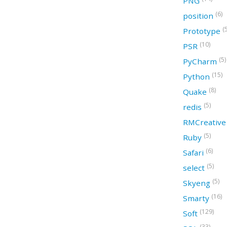
PNG
(6)
position
(
Prototype
(10)
PSR
(5)
PyCharm
(15)
Python
(8)
Quake
(5)
redis
RMCreativ
(5)
Ruby
(6)
Safari
(5)
select
(5)
Skyeng
(16)
Smarty
(129)
Soft
(33)