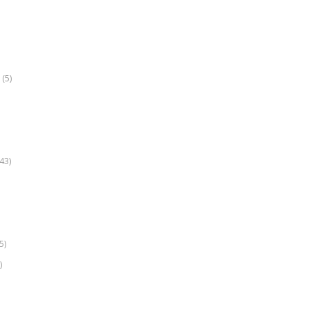
(5)
k
43)
5)
)