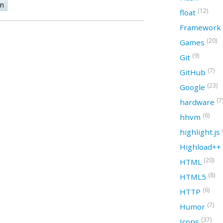
on
(12)
float
Framework
(20)
Games
(9)
Git
(7)
GitHub
(23)
Google
(7
hardware
(6)
hhvm
highlight.js
Highload++
(20)
HTML
(8)
HTML5
(6)
HTTP
(7)
Humor
(37)
Icons