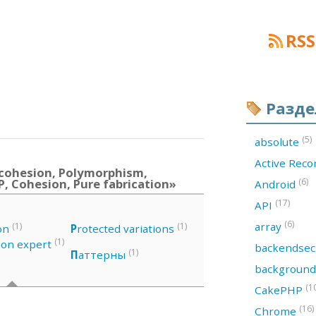
RSS
Разд
(5)
absolute
Active Rec
cohesion, Polymorphism,
, Cohesion, Pure fabrication»
(6)
Android
(17)
API
(6)
array
(1)
(1)
on
P
rotected variations
(1)
ion expert
backendsec
(1)
П
аттерны
backgroun
(1
CakePHP
(16)
Chrome