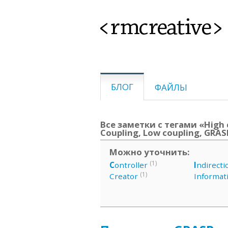
<rmcreative>
БЛОГ
ФАЙЛЫ
Все заметки с тегами «High 
Coupling, Low coupling, GRASP
Можно уточнить:
(1)
C
ontroller
I
ndirecti
(1)
Creator
Informat