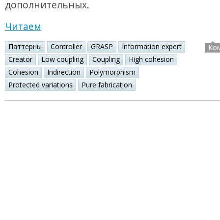
дополнительных.
Читаем
Паттерны
Controller
GRASP
Information expert
Ко
Creator
Low coupling
Coupling
High cohesion
Cohesion
Indirection
Polymorphism
Protected variations
Pure fabrication