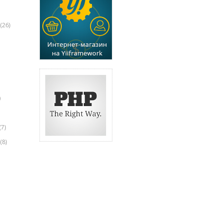
(26)
)
(7)
(8)