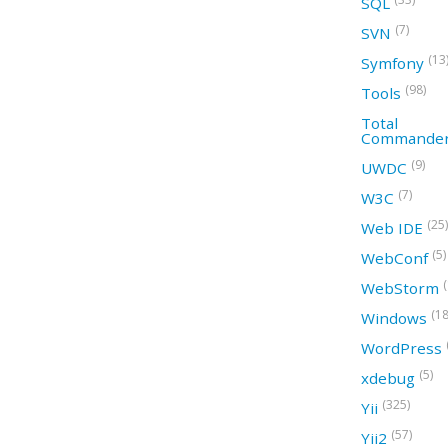
SQL
(7)
SVN
(13
Symfony
(98)
Tools
Total
Commande
(9)
UWDC
(7)
W3C
(25)
Web IDE
(5)
WebConf
WebStorm
(18
Windows
WordPress
(5)
xdebug
(325)
Yii
(57)
Yii2