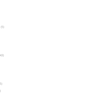
(5)
k
43)
5)
)