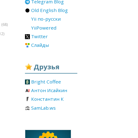
Telegram Blog
Old English Blog
Yii по-русски
(68)
r
YiiPowered
12)
Twitter
Слайды
Друзья
Bright Coffee
Антон Исайкин
Константин К
SamLab.ws