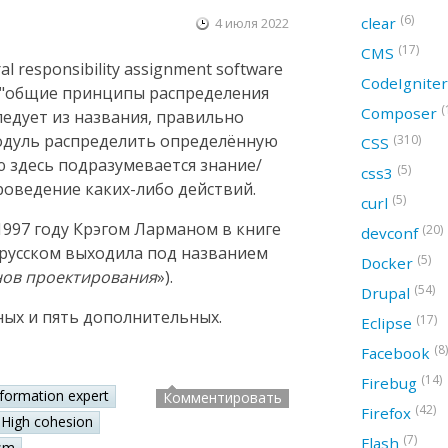
(6)
clear
4 июля 2022
(17)
CMS
 responsibility assignment software
CodeIgnite
ак "общие принципы распределения
(
Composer
следует из названия, правильно
модуль распределить определённую
(310)
CSS
ю здесь подразумевается знание/
(5)
css3
оведение каких-либо действий.
(5)
curl
997 году Крэгом Ларманом в книге
(20)
devconf
а русском выходила под названием
(5)
Docker
нов проектирования
»).
(54)
Drupal
ных и пять дополнительных.
(17)
Eclipse
(8)
Facebook
(14)
Firebug
nformation expert
Комментировать
(42)
Firefox
High cohesion
(7)
Flash
sm