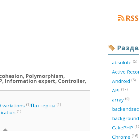
RSS
Разд
(5)
absolute
Active Rec
cohesion, Polymorphism,
, Information expert, Controller,
(6)
Android
(17)
API
(6)
array
(1)
(1)
d variations
П
аттерны
backendsec
(1)
ication
backgroun
(1
CakePHP
(16)
Chrome