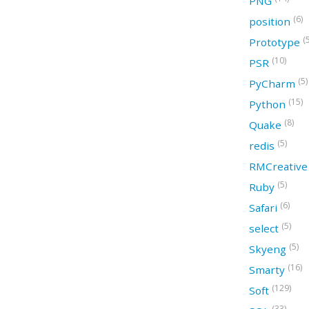
PNG
(6)
position
(
Prototype
(10)
PSR
(5)
PyCharm
(15)
Python
(8)
Quake
(5)
redis
RMCreativ
(5)
Ruby
(6)
Safari
(5)
select
(5)
Skyeng
(16)
Smarty
(129)
Soft
(33)