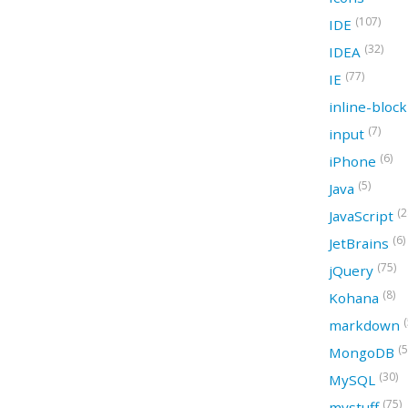
(107)
IDE
(32)
IDEA
(77)
IE
inline-bloc
(7)
input
(6)
iPhone
(5)
Java
(2
JavaScript
(6)
JetBrains
(75)
jQuery
(8)
Kohana
(
markdown
(5
MongoDB
(30)
MySQL
(75)
mystuff