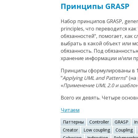
Принципы GRASP
Набор принципов GRASP, general
principles, что переводится к
обязанностей", помогает, как 
выбрать в какой объект или 
обязанность. Под обязанность
хранение информации и/или пр
Принципы сформулированы в 1
"
Applying UML and Patterns
" (н
«
Применение UML 2.0 и шабло
Всего их девять. Четыре основ
Читаем
Паттерны
Controller
GRASP
I
Creator
Low coupling
Coupling
Cohesion
Indirection
Polymorphi