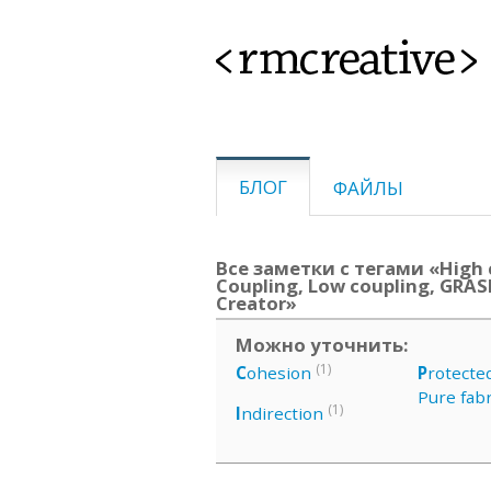
<rmcreative>
БЛОГ
ФАЙЛЫ
Все заметки с тегами «High 
Coupling, Low coupling, GRASP
Creator»
Можно уточнить:
(1)
C
ohesion
P
rotecte
Pure fabr
(1)
I
ndirection