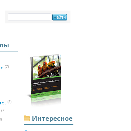
елы
(7)
ord
(5)
ret
(7)
d
Интересное
0)