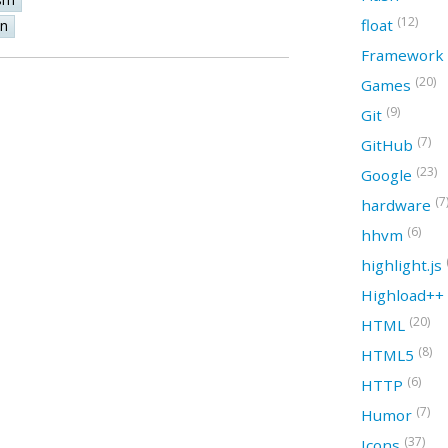
(12)
float
on
Framework
(20)
Games
(9)
Git
(7)
GitHub
(23)
Google
(7
hardware
(6)
hhvm
highlight.js
Highload++
(20)
HTML
(8)
HTML5
(6)
HTTP
(7)
Humor
(37)
Icons