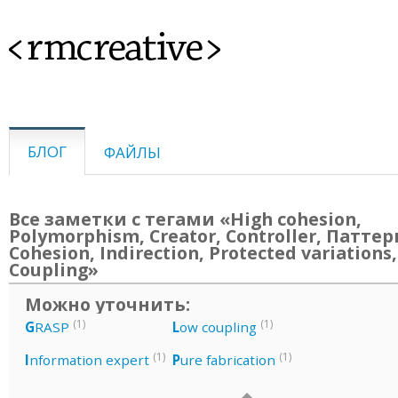
<rmcreative>
БЛОГ
ФАЙЛЫ
Все заметки с тегами «High cohesion,
Polymorphism, Creator, Controller, Патте
Cohesion, Indirection, Protected variations,
Coupling»
Можно уточнить:
(1)
(1)
G
RASP
L
ow coupling
(1)
(1)
I
nformation expert
P
ure fabrication