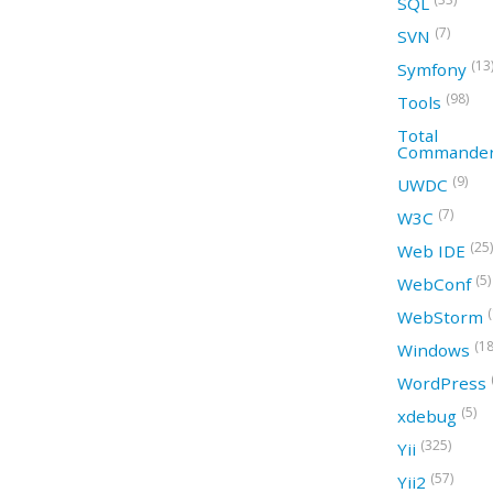
SQL
(7)
SVN
(13
Symfony
(98)
Tools
Total
Commande
(9)
UWDC
(7)
W3C
(25)
Web IDE
(5)
WebConf
WebStorm
(18
Windows
WordPress
(5)
xdebug
(325)
Yii
(57)
Yii2