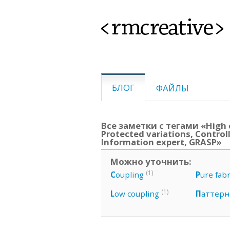
<rmcreative>
БЛОГ
ФАЙЛЫ
Все заметки с тегами «High 
Protected variations, Controll
Information expert, GRASP»
Можно уточнить:
(1)
C
oupling
P
ure fabr
(1)
L
ow coupling
П
аттер