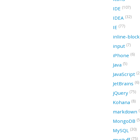
(107)
IDE
(32)
IDEA
(77)
IE
inline-bloc
(7)
input
(6)
iPhone
(5)
Java
(2
JavaScript
(6)
JetBrains
(75)
jQuery
(8)
Kohana
(
markdown
(5
MongoDB
(30)
MySQL
(75)
mystuff