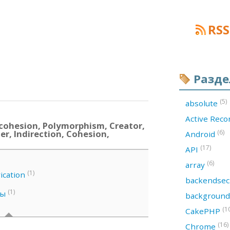
RSS
Разд
(5)
absolute
Active Rec
cohesion, Polymorphism, Creator,
er, Indirection, Cohesion,
(6)
Android
(17)
API
(6)
array
(1)
ication
backendsec
(1)
ны
backgroun
(1
CakePHP
(16)
Chrome