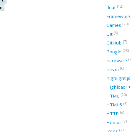
(12)
float
on
Framework
(20)
Games
(9)
Git
(7)
GitHub
(23)
Google
(7
hardware
(6)
hhvm
highlight.js
Highload++
(20)
HTML
(8)
HTML5
(6)
HTTP
(7)
Humor
(37)
Icons