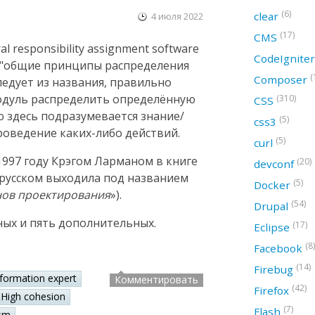
(6)
clear
4 июля 2022
(17)
CMS
 responsibility assignment software
CodeIgnite
ак "общие принципы распределения
(
Composer
следует из названия, правильно
модуль распределить определённую
(310)
CSS
ю здесь подразумевается знание/
(5)
css3
оведение каких-либо действий.
(5)
curl
997 году Крэгом Ларманом в книге
(20)
devconf
а русском выходила под названием
(5)
Docker
нов проектирования
»).
(54)
Drupal
ных и пять дополнительных.
(17)
Eclipse
(8)
Facebook
(14)
Firebug
nformation expert
Комментировать
(42)
Firefox
High cohesion
(7)
Flash
sm