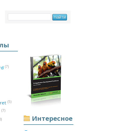
елы
(7)
ord
(5)
ret
(7)
d
Интересное
0)