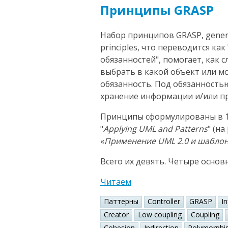
Принципы GRASP
Набор принципов GRASP, general
principles, что переводится к
обязанностей", помогает, как 
выбрать в какой объект или 
обязанность. Под обязанность
хранение информации и/или пр
Принципы сформулированы в 1
"
Applying UML and Patterns
" (н
«
Применение UML 2.0 и шабло
Всего их девять. Четыре основ
Читаем
Паттерны
Controller
GRASP
I
Creator
Low coupling
Coupling
Cohesion
Indirection
Polymorphi