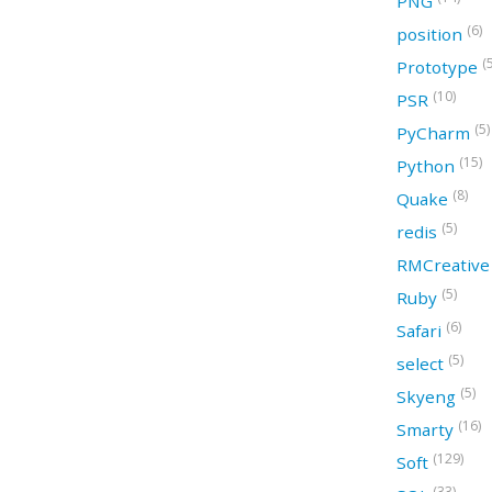
PNG
(6)
position
(
Prototype
(10)
PSR
(5)
PyCharm
(15)
Python
(8)
Quake
(5)
redis
RMCreativ
(5)
Ruby
(6)
Safari
(5)
select
(5)
Skyeng
(16)
Smarty
(129)
Soft
(33)