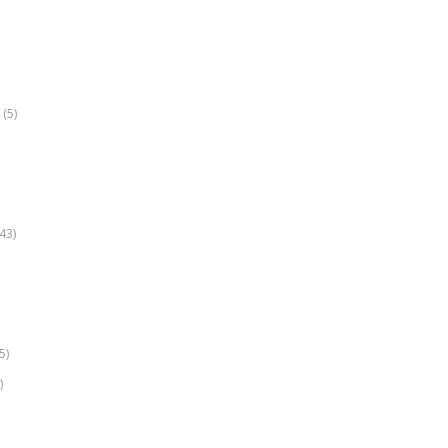
(5)
k
43)
5)
)