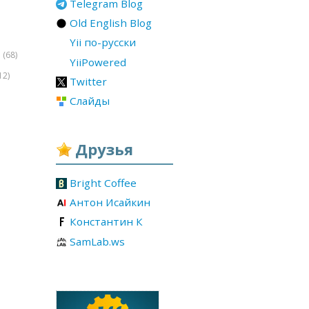
Telegram Blog
Old English Blog
Yii по-русски
(68)
r
YiiPowered
12)
Twitter
Слайды
Друзья
Bright Coffee
Антон Исайкин
Константин К
SamLab.ws