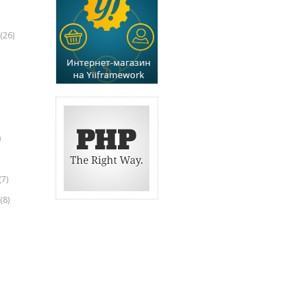
(26)
)
(7)
(8)