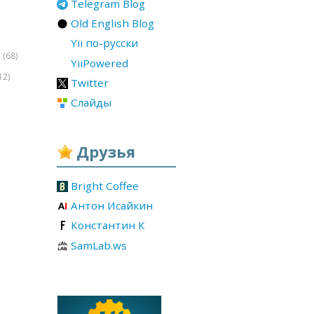
Telegram Blog
Old English Blog
Yii по-русски
(68)
r
YiiPowered
12)
Twitter
Слайды
Друзья
Bright Coffee
Антон Исайкин
Константин К
SamLab.ws