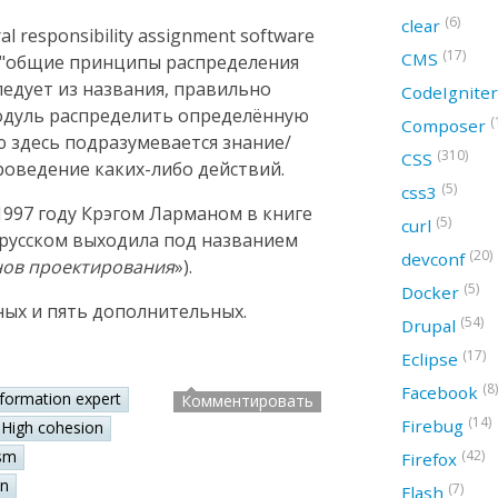
(6)
clear
 responsibility assignment software
(17)
CMS
ак "общие принципы распределения
следует из названия, правильно
CodeIgnite
модуль распределить определённую
(
Composer
ю здесь подразумевается знание/
(310)
CSS
оведение каких-либо действий.
(5)
css3
997 году Крэгом Ларманом в книге
(5)
curl
а русском выходила под названием
(20)
devconf
нов проектирования
»).
(5)
Docker
ных и пять дополнительных.
(54)
Drupal
(17)
Eclipse
(8)
Facebook
nformation expert
Комментировать
(14)
Firebug
High cohesion
(42)
sm
Firefox
on
(7)
Flash