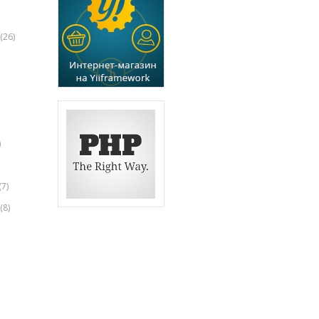
(26)
)
(7)
(8)