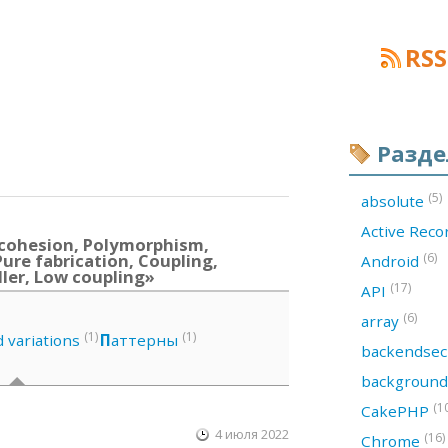
RSS
Разд
(5)
absolute
Active Rec
cohesion, Polymorphism,
Pure fabrication, Coupling,
(6)
Android
ller, Low coupling»
(17)
API
(6)
array
(1)
(1)
d variations
П
аттерны
backendsec
backgroun
(1
CakePHP
4 июля 2022
(16)
Chrome