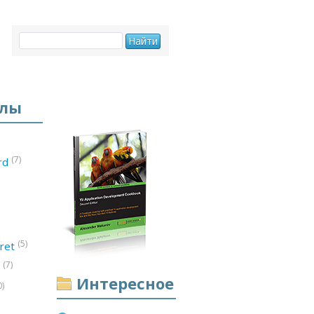
елы
(7)
ord
(5)
ret
(7)
d
Интересное
0)