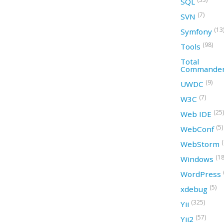
SQL
(7)
SVN
(13
Symfony
(98)
Tools
Total
Commande
(9)
UWDC
(7)
W3C
(25)
Web IDE
(5)
WebConf
WebStorm
(18
Windows
WordPress
(5)
xdebug
(325)
Yii
(57)
Yii2