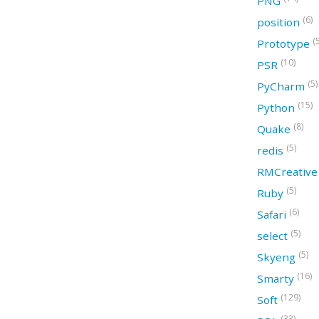
PNG
(6)
position
(
Prototype
(10)
PSR
(5)
PyCharm
(15)
Python
(8)
Quake
(5)
redis
RMCreativ
(5)
Ruby
(6)
Safari
(5)
select
(5)
Skyeng
(16)
Smarty
(129)
Soft
(33)