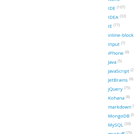
(107)
IDE
(32)
IDEA
(77)
IE
inline-bloc
(7)
input
(6)
iPhone
(5)
Java
(2
JavaScript
(6)
JetBrains
(75)
jQuery
(8)
Kohana
(
markdown
(5
MongoDB
(30)
MySQL
(75)
mystuff