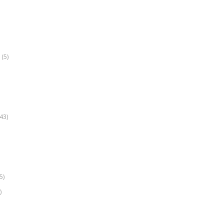
(5)
k
43)
5)
)