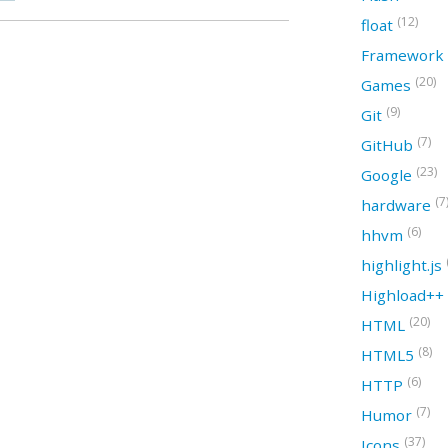
(12)
float
Framework
(20)
Games
(9)
Git
(7)
GitHub
(23)
Google
(7
hardware
(6)
hhvm
highlight.js
Highload++
(20)
HTML
(8)
HTML5
(6)
HTTP
(7)
Humor
(37)
Icons