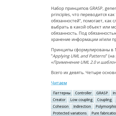
Набор принципов GRASP, general
principles, что переводится к
обязанностей", помогает, как 
выбрать в какой объект или 
обязанность. Под обязанность
хранение информации и/или пр
Принципы сформулированы в 1
"
Applying UML and Patterns
" (н
«
Применение UML 2.0 и шабло
Всего их девять. Четыре основ
Читаем
Паттерны
Controller
GRASP
I
Creator
Low coupling
Coupling
Cohesion
Indirection
Polymorphi
Protected variations
Pure fabricati