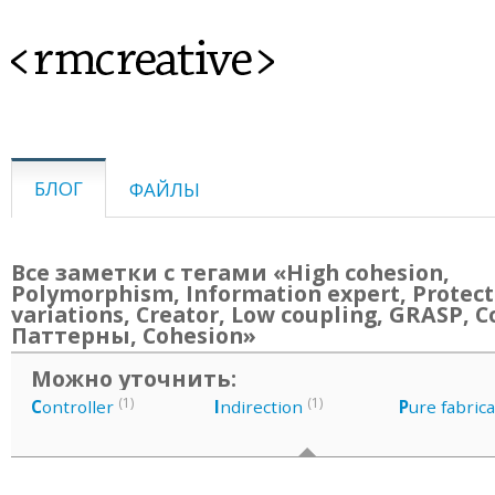
<rmcreative>
БЛОГ
ФАЙЛЫ
Все заметки с тегами «High cohesion,
Polymorphism, Information expert, Protec
variations, Creator, Low coupling, GRASP, C
Паттерны, Cohesion»
Можно уточнить:
(1)
(1)
C
ontroller
I
ndirection
P
ure fabric