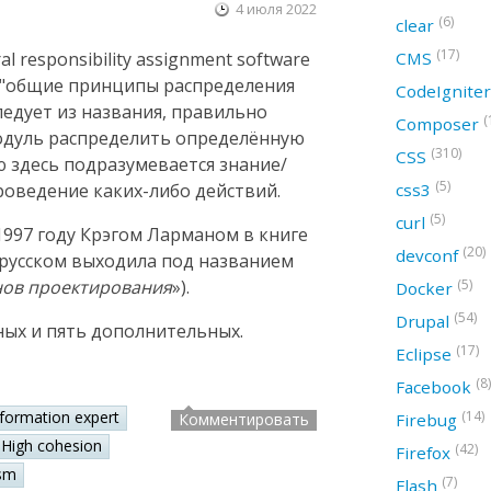
4 июля 2022
(6)
clear
(17)
CMS
 responsibility assignment software
ак "общие принципы распределения
CodeIgnite
следует из названия, правильно
(
Composer
модуль распределить определённую
(310)
CSS
ю здесь подразумевается знание/
(5)
css3
оведение каких-либо действий.
(5)
curl
997 году Крэгом Ларманом в книге
(20)
devconf
а русском выходила под названием
(5)
нов проектирования
»).
Docker
(54)
Drupal
ных и пять дополнительных.
(17)
Eclipse
(8)
Facebook
(14)
nformation expert
Firebug
Комментировать
High cohesion
(42)
Firefox
sm
(7)
Flash