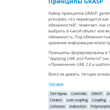
Принципы GRASP
Набор принципов GRASP, general
principles, что переводится к
обязанностей", помогает, как 
выбрать в какой объект или 
обязанность. Под обязанность
хранение информации и/или пр
Принципы сформулированы в 1
"
Applying UML and Patterns
" (н
«
Применение UML 2.0 и шабло
Всего их девять. Четыре основ
Читаем
Паттерны
Controller
GRASP
I
Creator
Low coupling
Coupling
Cohesion
Indirection
Polymorphi