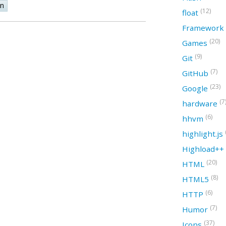
on
(12)
float
Framework
(20)
Games
(9)
Git
(7)
GitHub
(23)
Google
(7
hardware
(6)
hhvm
highlight.js
Highload++
(20)
HTML
(8)
HTML5
(6)
HTTP
(7)
Humor
(37)
Icons