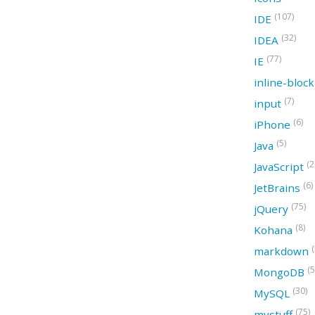
(107)
IDE
(32)
IDEA
(77)
IE
inline-bloc
(7)
input
(6)
iPhone
(5)
Java
(2
JavaScript
(6)
JetBrains
(75)
jQuery
(8)
Kohana
(
markdown
(5
MongoDB
(30)
MySQL
(75)
mystuff