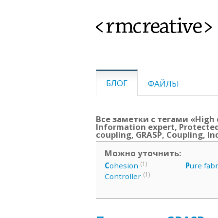
<rmcreative>
БЛОГ
ФАЙЛЫ
Все заметки с тегами «High 
Information expert, Protected
coupling, GRASP, Coupling, I
Можно уточнить:
(1)
C
ohesion
P
ure fabr
(1)
Controller