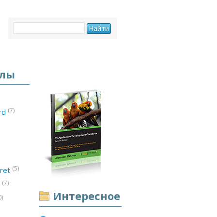
елы
(7)
ord
(5)
ret
(7)
d
Интересное
0)