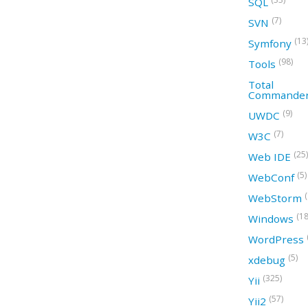
SQL
(7)
SVN
(13
Symfony
(98)
Tools
Total
Commande
(9)
UWDC
(7)
W3C
(25)
Web IDE
(5)
WebConf
WebStorm
(18
Windows
WordPress
(5)
xdebug
(325)
Yii
(57)
Yii2