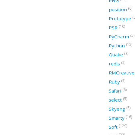
PNG
(6)
position
(
Prototype
(10)
PSR
(5)
PyCharm
(15)
Python
(8)
Quake
(5)
redis
RMCreativ
(5)
Ruby
(6)
Safari
(5)
select
(5)
Skyeng
(16)
Smarty
(129)
Soft
(33)