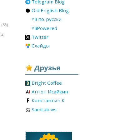
Telegram Blog
Old English Blog
Yii по-русски
(68)
r
YiiPowered
12)
Twitter
Слайды
Друзья
Bright Coffee
Антон Исайкин
Константин К
SamLab.ws