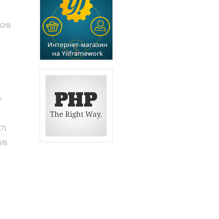
(26)
)
(7)
(8)