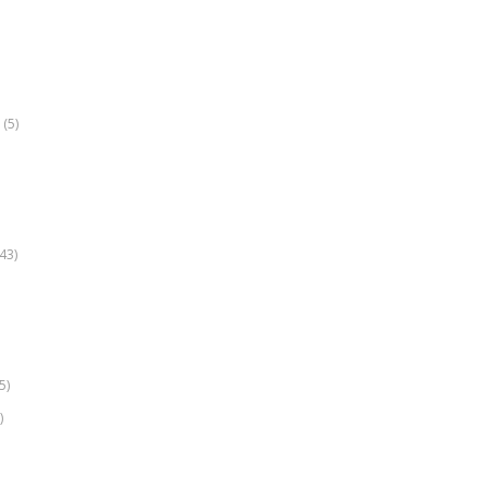
(5)
k
43)
5)
)