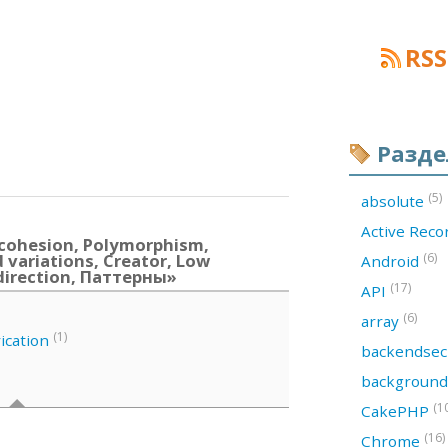
RSS
Разд
(5)
absolute
Active Rec
cohesion, Polymorphism,
 variations, Creator, Low
(6)
Android
ndirection, Паттерны»
(17)
API
(6)
array
(1)
ication
backendsec
backgroun
(1
CakePHP
(16)
Chrome