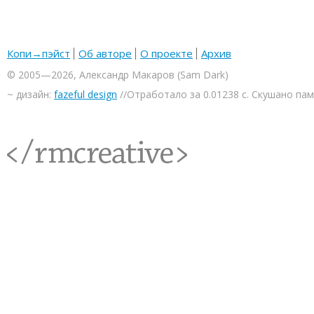
Копи→пэйст
Об авторе
О проекте
Архив
© 2005—2026, Александр Макаров (Sam Dark)
~ дизайн:
fazeful design
//Отработало за 0.01238 с. Скушано па
<rmcreative/>