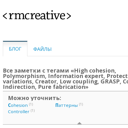
<rmcreative>
БЛОГ
ФАЙЛЫ
Все заметки с тегами «High cohesion,
Polymorphism, Information expert, Protec
variations, Creator, Low coupling, GRASP, C
Indirection, Pure fabrication»
Можно уточнить:
(1)
(1)
C
ohesion
П
аттерны
(1)
Controller