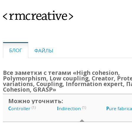
<rmcreative>
БЛОГ
ФАЙЛЫ
Все заметки с тегами «High cohesion,
Polymorphism, Low coupling, Creator, Prot
variations, Coupling, Information expert,
Cohesion, GRASP»
Можно уточнить:
(1)
(1)
C
ontroller
I
ndirection
P
ure fabric