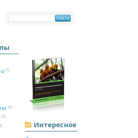
елы
(7)
ord
(5)
ret
(7)
d
Интересное
0)