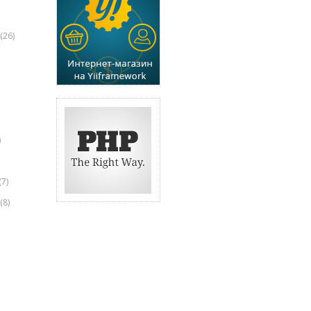
(26)
)
(7)
(8)