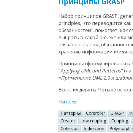
Принципы GRASP
Набор принципов GRASP, general
principles, что переводится к
обязанностей", помогает, как 
выбрать в какой объект или 
обязанность. Под обязанность
хранение информации и/или пр
Принципы сформулированы в 1
"
Applying UML and Patterns
" (н
«
Применение UML 2.0 и шабло
Всего их девять. Четыре основ
Читаем
Паттерны
Controller
GRASP
I
Creator
Low coupling
Coupling
Cohesion
Indirection
Polymorphi