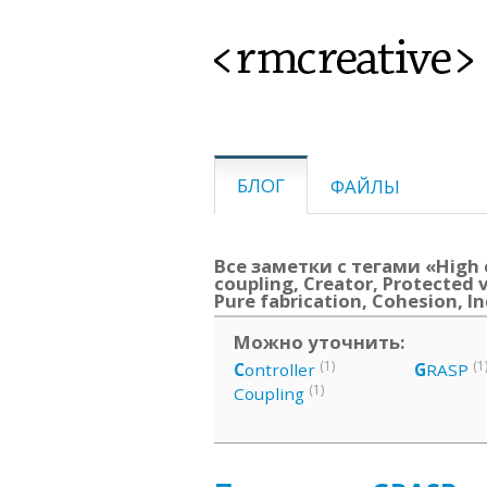
<rmcreative>
БЛОГ
ФАЙЛЫ
Все заметки с тегами «High 
coupling, Creator, Protected 
Pure fabrication, Cohesion, I
Можно уточнить:
(1)
(1
C
ontroller
G
RASP
(1)
Coupling