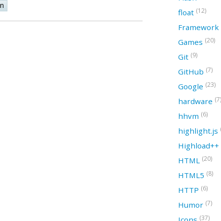
on
(12)
float
Framework
(20)
Games
(9)
Git
(7)
GitHub
(23)
Google
(7
hardware
(6)
hhvm
highlight.js
Highload++
(20)
HTML
(8)
HTML5
(6)
HTTP
(7)
Humor
(37)
Icons