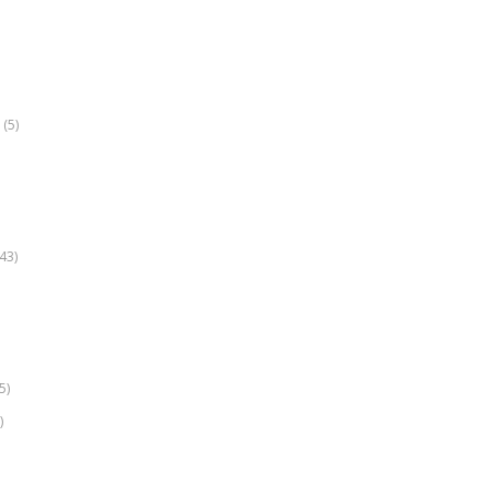
(5)
k
43)
5)
)