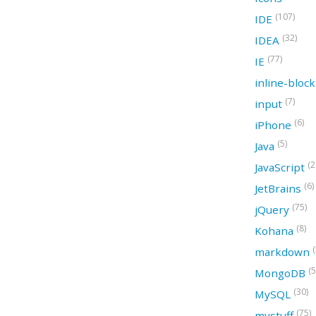
(107)
IDE
(32)
IDEA
(77)
IE
inline-bloc
(7)
input
(6)
iPhone
(5)
Java
(2
JavaScript
(6)
JetBrains
(75)
jQuery
(8)
Kohana
(
markdown
(5
MongoDB
(30)
MySQL
(75)
mystuff