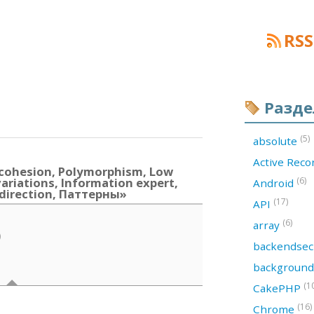
RSS
Разд
(5)
absolute
Active Rec
cohesion, Polymorphism, Low
variations, Information expert,
(6)
Android
ndirection, Паттерны»
(17)
API
(6)
array
)
backendsec
backgroun
(1
CakePHP
(16)
Chrome