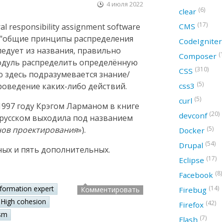
4 июля 2022
(6)
clear
(17)
CMS
 responsibility assignment software
ак "общие принципы распределения
CodeIgnite
следует из названия, правильно
(
Composer
модуль распределить определённую
(310)
CSS
ю здесь подразумевается знание/
(5)
css3
оведение каких-либо действий.
(5)
curl
997 году Крэгом Ларманом в книге
(20)
devconf
а русском выходила под названием
(5)
нов проектирования
»).
Docker
(54)
Drupal
ных и пять дополнительных.
(17)
Eclipse
(8)
Facebook
(14)
nformation expert
Firebug
Комментировать
High cohesion
(42)
Firefox
sm
(7)
Flash