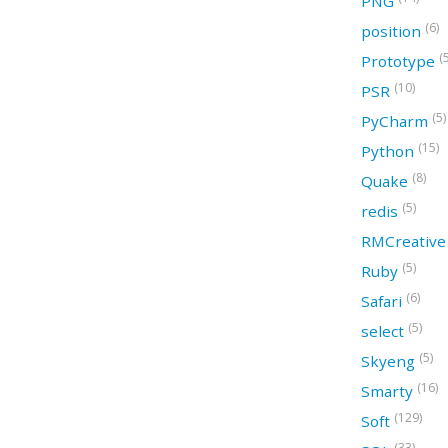
PNG
(6)
position
(
Prototype
(10)
PSR
(5)
PyCharm
(15)
Python
(8)
Quake
(5)
redis
RMCreativ
(5)
Ruby
(6)
Safari
(5)
select
(5)
Skyeng
(16)
Smarty
(129)
Soft
(33)