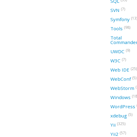
SQL
(7)
SVN
(13
Symfony
(98)
Tools
Total
Commande
(9)
UWDC
(7)
W3C
(25)
Web IDE
(5)
WebConf
WebStorm
(18
Windows
WordPress
(5)
xdebug
(325)
Yii
(57)
Yii2