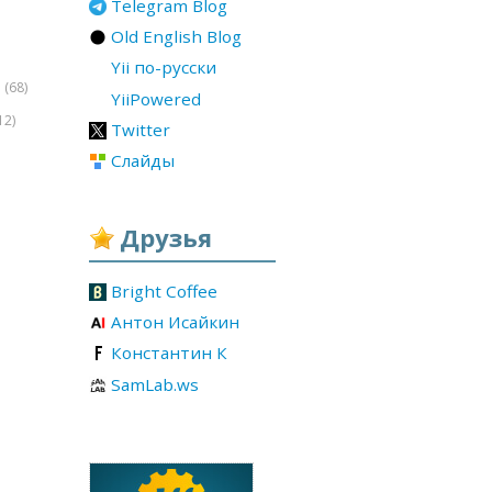
Telegram Blog
Old English Blog
Yii по-русски
(68)
r
YiiPowered
12)
Twitter
Слайды
Друзья
Bright Coffee
Антон Исайкин
Константин К
SamLab.ws