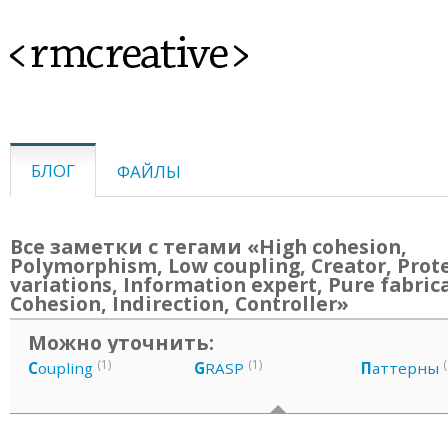
<rmcreative>
БЛОГ
ФАЙЛЫ
Все заметки с тегами «High cohesion,
Polymorphism, Low coupling, Creator, Prot
variations, Information expert, Pure fabric
Cohesion, Indirection, Controller»
Можно уточнить:
(1)
(1)
(
C
oupling
G
RASP
П
аттерны