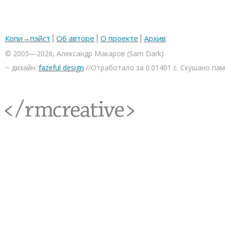
Копи→пэйст
Об авторе
О проекте
Архив
© 2005—2026, Александр Макаров (Sam Dark)
~ дизайн:
fazeful design
//Отработало за 0.01401 с. Скушано па
<rmcreative/>