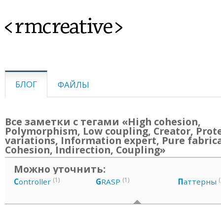
<rmcreative>
БЛОГ
ФАЙЛЫ
Все заметки с тегами «High cohesion,
Polymorphism, Low coupling, Creator, Prot
variations, Information expert, Pure fabric
Cohesion, Indirection, Coupling»
Можно уточнить:
(1)
(1)
(
C
ontroller
G
RASP
П
аттерны