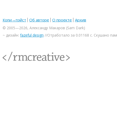
Копи→пэйст
Об авторе
О проекте
Архив
© 2005—2026, Александр Макаров (Sam Dark)
~ дизайн:
fazeful design
//Отработало за 0.01168 с. Скушано па
<rmcreative/>