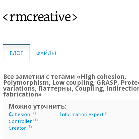
<rmcreative>
БЛОГ
ФАЙЛЫ
Все заметки с тегами «High cohesion,
Polymorphism, Low coupling, GRASP, Prote
variations, Паттерны, Coupling, Indirectio
fabrication»
Можно уточнить:
(1)
(1)
C
ohesion
I
nformation expert
(1)
Controller
(1)
Creator