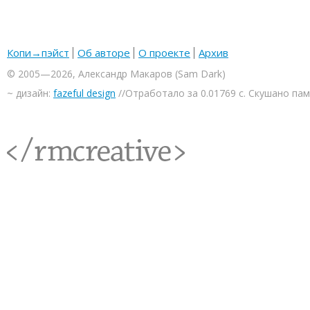
Копи→пэйст
Об авторе
О проекте
Архив
© 2005—2026, Александр Макаров (Sam Dark)
~ дизайн:
fazeful design
//Отработало за 0.01769 с. Скушано па
<rmcreative/>