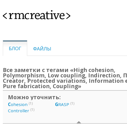
<rmcreative>
БЛОГ
ФАЙЛЫ
Все заметки с тегами «High cohesion,
Polymorphism, Low coupling, Indirection,
Creator, Protected variations, Information 
Pure fabrication, Coupling»
Можно уточнить:
(1)
(1)
C
ohesion
G
RASP
(1)
Controller