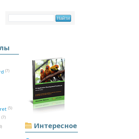
елы
(7)
ord
(5)
ret
(7)
d
Интересное
0)