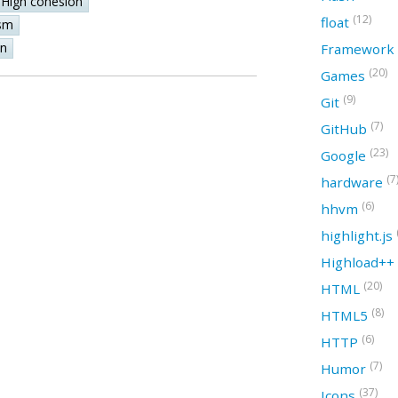
High cohesion
(12)
float
sm
on
Framework
(20)
Games
(9)
Git
(7)
GitHub
(23)
Google
(7
hardware
(6)
hhvm
highlight.js
Highload++
(20)
HTML
(8)
HTML5
(6)
HTTP
(7)
Humor
(37)
Icons