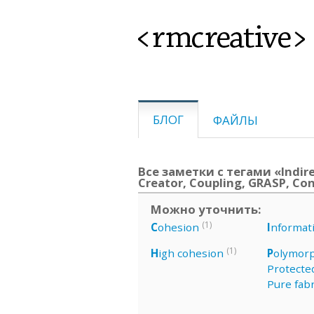
<rmcreative>
БЛОГ
ФАЙЛЫ
Все заметки с тегами «Indire
Creator, Coupling, GRASP, Con
Можно уточнить:
(1)
C
ohesion
I
nformat
(1)
H
igh cohesion
P
olymor
Protected
Pure fabr