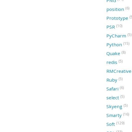
PNG
(6)
position
(
Prototype
(10)
PSR
(5)
PyCharm
(15)
Python
(8)
Quake
(5)
redis
RMCreativ
(5)
Ruby
(6)
Safari
(5)
select
(5)
Skyeng
(16)
Smarty
(129)
Soft
(33)