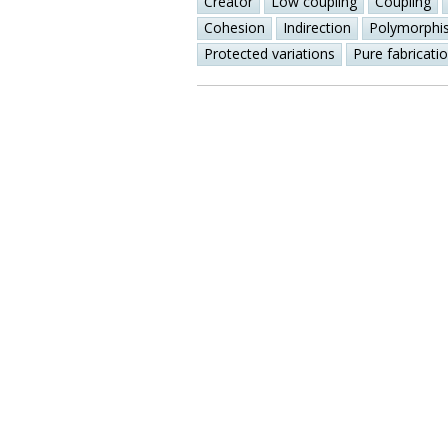
Creator
Low coupling
Coupling
Cohesion
Indirection
Polymorphi
Protected variations
Pure fabricati