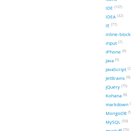
(107)
IDE
(32)
IDEA
(77)
IE
inline-bloc
(7)
input
(6)
iPhone
(5)
Java
(2
JavaScript
(6)
JetBrains
(75)
jQuery
(8)
Kohana
(
markdown
(5
MongoDB
(30)
MySQL
(75)
mystuff