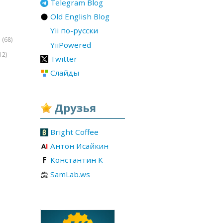
Telegram Blog
Old English Blog
Yii по-русски
(68)
r
YiiPowered
12)
Twitter
Слайды
Друзья
Bright Coffee
Антон Исайкин
Константин К
SamLab.ws