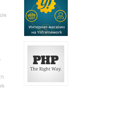
(26)
)
(7)
(8)