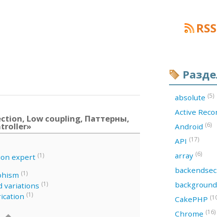
RSS
Разд
(5)
absolute
Active Rec
ction, Low coupling, Паттерны,
troller»
(6)
Android
(17)
API
(6)
array
(1)
ion expert
backendsec
(1)
phism
backgroun
(1)
 variations
(1)
ication
(1
CakePHP
(16)
Chrome