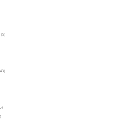
(5)
k
43)
5)
)