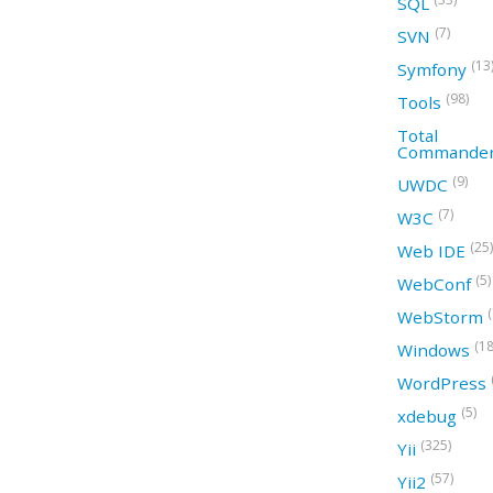
SQL
(7)
SVN
(13
Symfony
(98)
Tools
Total
Commande
(9)
UWDC
(7)
W3C
(25)
Web IDE
(5)
WebConf
WebStorm
(18
Windows
WordPress
(5)
xdebug
(325)
Yii
(57)
Yii2