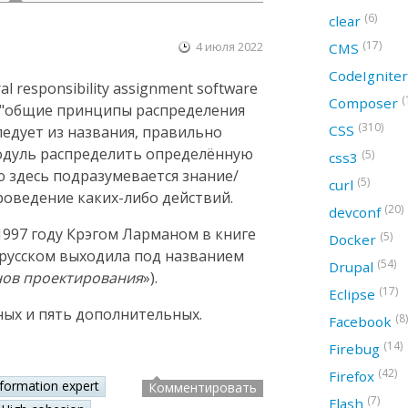
(6)
clear
(17)
4 июля 2022
CMS
CodeIgnite
 responsibility assignment software
(
Composer
ак "общие принципы распределения
(310)
CSS
следует из названия, правильно
модуль распределить определённую
(5)
css3
ю здесь подразумевается знание/
(5)
curl
оведение каких-либо действий.
(20)
devconf
997 году Крэгом Ларманом в книге
(5)
Docker
а русском выходила под названием
(54)
Drupal
нов проектирования
»).
(17)
Eclipse
ных и пять дополнительных.
(8)
Facebook
(14)
Firebug
(42)
Firefox
nformation expert
Комментировать
(7)
Flash