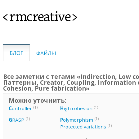
<rmcreative>
БЛОГ
ФАЙЛЫ
Все заметки с тегами «Indirection, Low co
Паттерны, Creator, Coupling, Information 
Cohesion, Pure fabrication»
Можно уточнить:
(1)
(1)
C
ontroller
H
igh cohesion
(1)
(1)
G
RASP
P
olymorphism
(1)
Protected variations