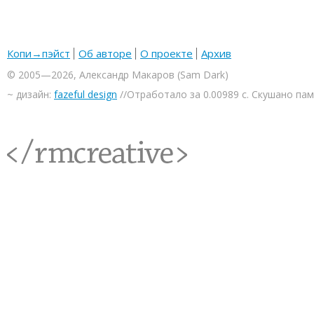
Копи→пэйст
Об авторе
О проекте
Архив
© 2005—2026, Александр Макаров (Sam Dark)
~ дизайн:
fazeful design
//Отработало за 0.00989 с. Скушано па
<rmcreative/>