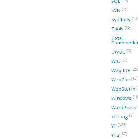
SQL
(7)
SVN
(13
Symfony
(98)
Tools
Total
Commande
(9)
UWDC
(7)
W3C
(25)
Web IDE
(5)
WebConf
WebStorm
(18
Windows
WordPress
(5)
xdebug
(325)
Yii
(57)
Yii2