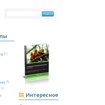
елы
(7)
ord
(5)
ret
(7)
d
Интересное
0)