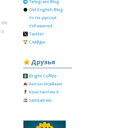
Telegram Blog
Old English Blog
Yii по-русски
(68)
r
YiiPowered
12)
Twitter
Слайды
Друзья
Bright Coffee
Антон Исайкин
Константин К
SamLab.ws