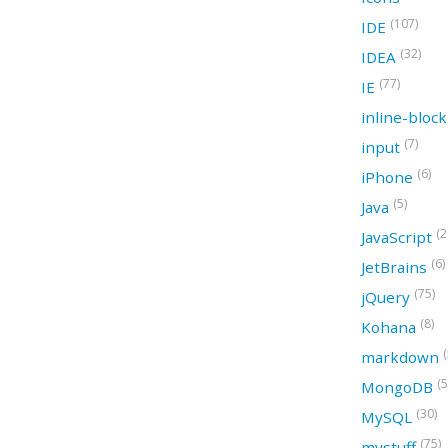
(107)
IDE
(32)
IDEA
(77)
IE
inline-bloc
(7)
input
(6)
iPhone
(5)
Java
(2
JavaScript
(6)
JetBrains
(75)
jQuery
(8)
Kohana
(
markdown
(5
MongoDB
(30)
MySQL
(75)
mystuff