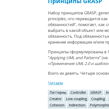
Принципы GRASP
Набор принципов GRASP, general
principles, что переводится к
обязанностей", помогает, как 
выбрать в какой объект или 
обязанность. Под обязанность
хранение информации и/или пр
Принципы сформулированы в 1
"
Applying UML and Patterns
" (н
«
Применение UML 2.0 и шабло
Всего их девять. Четыре основ
Читаем
Паттерны
Controller
GRASP
I
Creator
Low coupling
Coupling
Cohesion
Indirection
Polymorphi