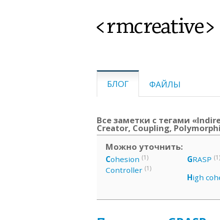
<rmcreative>
БЛОГ
ФАЙЛЫ
Все заметки с тегами «Indire
Creator, Coupling, Polymorph
Можно уточнить:
(1)
(1
C
ohesion
G
RASP
(1)
Controller
H
igh coh