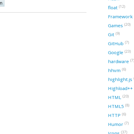
on
(12)
float
Framework
(20)
Games
(9)
Git
(7)
GitHub
(23)
Google
(7
hardware
(6)
hhvm
highlight.js
Highload++
(20)
HTML
(8)
HTML5
(6)
HTTP
(7)
Humor
(37)
Icons