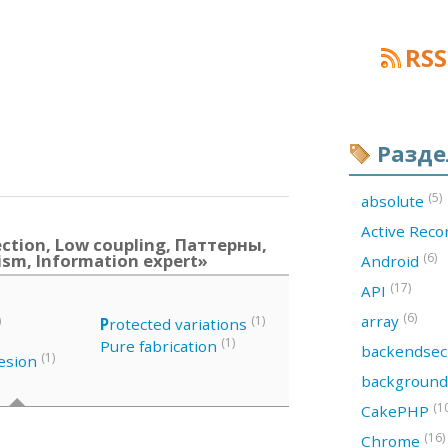
RSS
Разд
(5)
absolute
Active Rec
ction, Low coupling, Паттерны,
ism, Information expert»
(6)
Android
(17)
API
(6)
array
)
(1)
P
rotected variations
(1)
Pure fabrication
backendsec
(1)
esion
backgroun
(1
CakePHP
(16)
Chrome