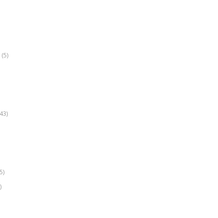
(5)
k
43)
5)
)