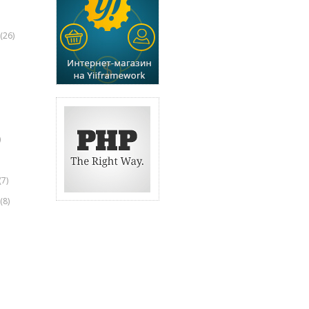
(26)
)
(7)
(8)