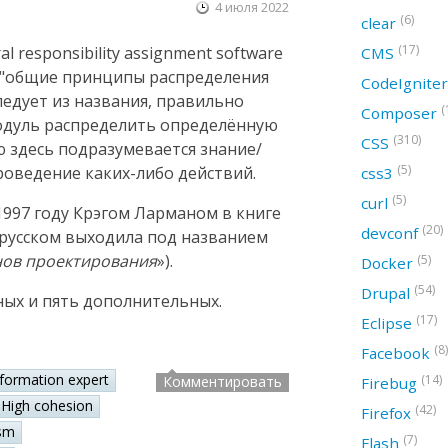
4 июля 2022
(6)
clear
(17)
 responsibility assignment software
CMS
ак "общие принципы распределения
CodeIgnite
следует из названия, правильно
(
Composer
модуль распределить определённую
(310)
CSS
ю здесь подразумевается знание/
(5)
оведение каких-либо действий.
css3
(5)
curl
997 году Крэгом Ларманом в книге
(20)
devconf
а русском выходила под названием
нов проектирования
»).
(5)
Docker
(54)
Drupal
ных и пять дополнительных.
(17)
Eclipse
(8)
Facebook
nformation expert
(14)
Комментировать
Firebug
High cohesion
(42)
Firefox
sm
(7)
Flash