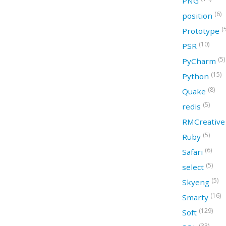
PNG
(6)
position
(
Prototype
(10)
PSR
(5)
PyCharm
(15)
Python
(8)
Quake
(5)
redis
RMCreativ
(5)
Ruby
(6)
Safari
(5)
select
(5)
Skyeng
(16)
Smarty
(129)
Soft
(33)