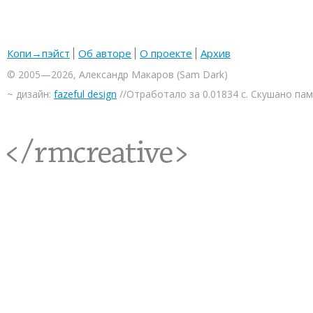
Копи→пэйст
Об авторе
О проекте
Архив
© 2005—2026, Александр Макаров (Sam Dark)
~ дизайн:
fazeful design
//Отработало за 0.01834 с. Скушано па
<rmcreative/>