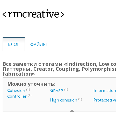
<rmcreative>
БЛОГ
ФАЙЛЫ
Все заметки с тегами «Indirection, Low co
Паттерны, Creator, Coupling, Polymorphis
fabrication»
Можно уточнить:
(1)
(1)
C
ohesion
G
RASP
I
nformation
(1)
Controller
(1)
H
igh cohesion
P
rotected v