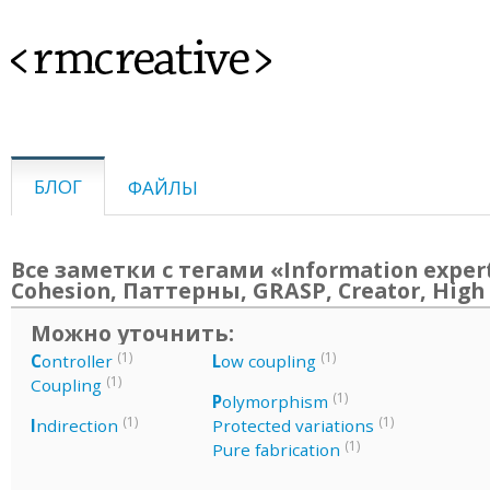
<rmcreative>
БЛОГ
ФАЙЛЫ
Все заметки с тегами «Information exper
Cohesion, Паттерны, GRASP, Creator, High
Можно уточнить:
(1)
(1)
C
ontroller
L
ow coupling
(1)
Coupling
(1)
P
olymorphism
(1)
(1)
I
ndirection
Protected variations
(1)
Pure fabrication