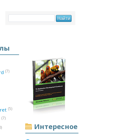
елы
(7)
ord
(5)
ret
(7)
d
Интересное
0)