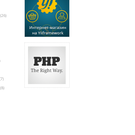
(26)
)
(7)
(8)