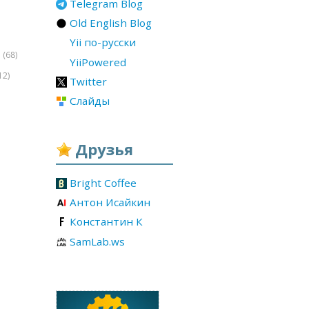
Telegram Blog
Old English Blog
Yii по-русски
(68)
r
YiiPowered
12)
Twitter
Слайды
Друзья
Bright Coffee
Антон Исайкин
Константин К
SamLab.ws