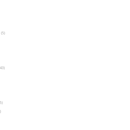
(5)
k
43)
5)
)