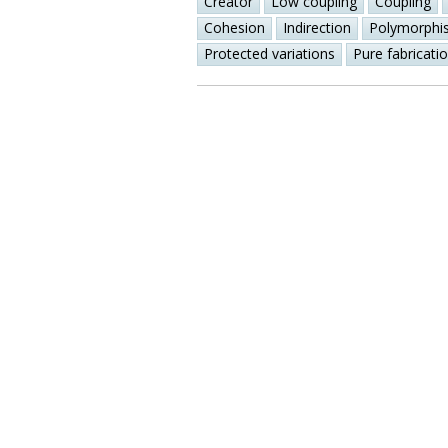
Creator
Low coupling
Coupling
Cohesion
Indirection
Polymorphi
Protected variations
Pure fabricati