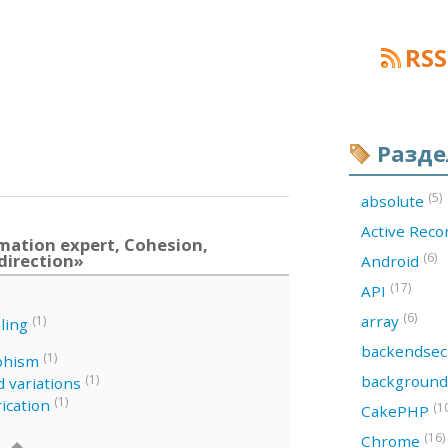
RSS
Разд
(5)
absolute
Active Rec
mation expert, Cohesion,
direction»
(6)
Android
(17)
API
(6)
array
(1)
ling
backendsec
(1)
phism
backgroun
(1)
 variations
(1)
ication
(1
CakePHP
(16)
Chrome