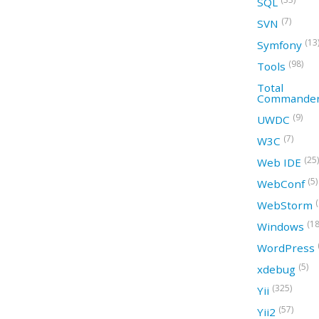
SQL
(7)
SVN
(13
Symfony
(98)
Tools
Total
Commande
(9)
UWDC
(7)
W3C
(25)
Web IDE
(5)
WebConf
WebStorm
(18
Windows
WordPress
(5)
xdebug
(325)
Yii
(57)
Yii2