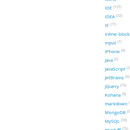
(107)
IDE
(32)
IDEA
(77)
IE
inline-bloc
(7)
input
(6)
iPhone
(5)
Java
(2
JavaScript
(6)
JetBrains
(75)
jQuery
(8)
Kohana
(
markdown
(5
MongoDB
(30)
MySQL
(75)
mystuff