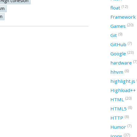
High cohesion
(12)
float
sm
on
Framework
(20)
Games
(9)
Git
(7)
GitHub
(23)
Google
(7
hardware
(6)
hhvm
highlight.js
Highload++
(20)
HTML
(8)
HTML5
(6)
HTTP
(7)
Humor
(37)
Icons