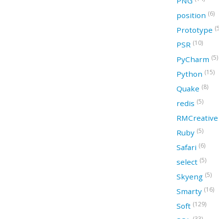
PNG
(6)
position
(
Prototype
(10)
PSR
(5)
PyCharm
(15)
Python
(8)
Quake
(5)
redis
RMCreativ
(5)
Ruby
(6)
Safari
(5)
select
(5)
Skyeng
(16)
Smarty
(129)
Soft
(33)