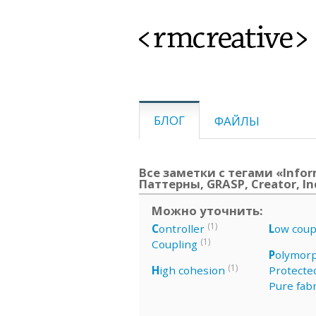
<rmcreative>
БЛОГ
ФАЙЛЫ
Все заметки с тегами «Infor
Паттерны, GRASP, Creator, In
Можно уточнить:
(1)
C
ontroller
L
ow coup
(1)
Coupling
P
olymor
(1)
H
igh cohesion
Protected
Pure fabr