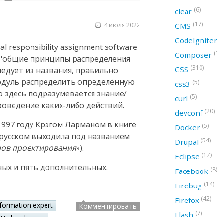
(6)
clear
(17)
4 июля 2022
CMS
CodeIgnite
 responsibility assignment software
(
Composer
ак "общие принципы распределения
(310)
CSS
следует из названия, правильно
модуль распределить определённую
(5)
css3
ю здесь подразумевается знание/
(5)
curl
оведение каких-либо действий.
(20)
devconf
997 году Крэгом Ларманом в книге
(5)
Docker
а русском выходила под названием
(54)
Drupal
нов проектирования
»).
(17)
Eclipse
ных и пять дополнительных.
(8)
Facebook
(14)
Firebug
(42)
Firefox
nformation expert
Комментировать
(7)
Flash