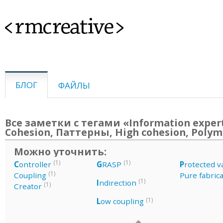
<rmcreative>
БЛОГ
ФАЙЛЫ
Все заметки с тегами «Information exper
Cohesion, Паттерны, High cohesion, Poly
Можно уточнить:
(1)
(1)
C
ontroller
G
RASP
P
rotected v
(1)
Coupling
Pure fabric
(1)
I
ndirection
(1)
Creator
(1)
L
ow coupling