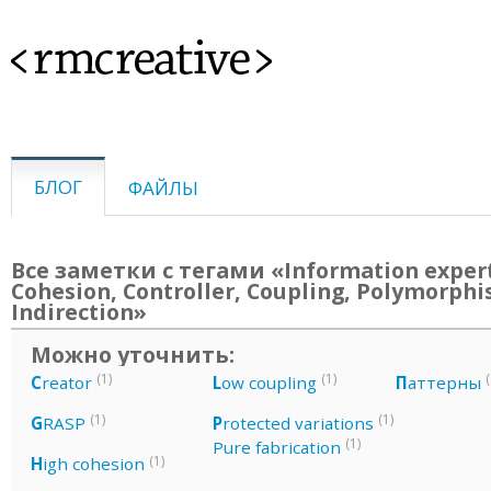
<rmcreative>
БЛОГ
ФАЙЛЫ
Все заметки с тегами «Information exper
Cohesion, Controller, Coupling, Polymorphi
Indirection»
Можно уточнить:
(1)
(1)
(
C
reator
L
ow coupling
П
аттерны
(1)
(1)
G
RASP
P
rotected variations
(1)
Pure fabrication
(1)
H
igh cohesion