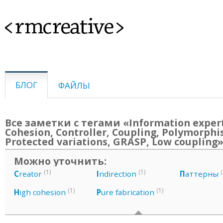
<rmcreative>
БЛОГ
ФАЙЛЫ
Все заметки с тегами «Information exper
Cohesion, Controller, Coupling, Polymorphi
Protected variations, GRASP, Low coupling
Можно уточнить:
(1)
(1)
(
C
reator
I
ndirection
П
аттерны
(1)
(1)
H
igh cohesion
P
ure fabrication