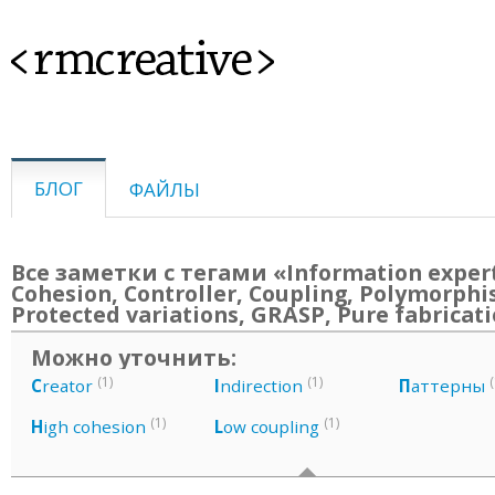
<rmcreative>
БЛОГ
ФАЙЛЫ
Все заметки с тегами «Information exper
Cohesion, Controller, Coupling, Polymorphi
Protected variations, GRASP, Pure fabricat
Можно уточнить:
(1)
(1)
(
C
reator
I
ndirection
П
аттерны
(1)
(1)
H
igh cohesion
L
ow coupling