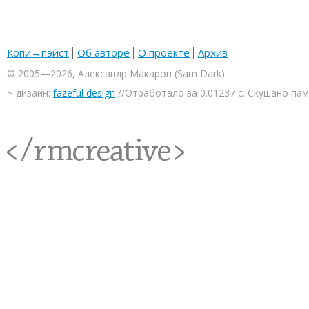
Копи→пэйст
Об авторе
О проекте
Архив
© 2005—2026, Александр Макаров (Sam Dark)
~ дизайн:
fazeful design
//Отработало за 0.01237 с. Скушано па
<rmcreative/>