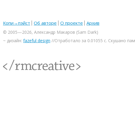
Копи→пэйст
Об авторе
О проекте
Архив
© 2005—2026, Александр Макаров (Sam Dark)
~ дизайн:
fazeful design
//Отработало за 0.01055 с. Скушано па
<rmcreative/>