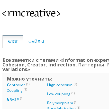
<rmcreative>
БЛОГ
ФАЙЛЫ
Все заметки с тегами «Information exper
Cohesion, Creator, Indirection, Паттерны, 
variations»
Можно уточнить:
(1)
(1)
C
ontroller
H
igh cohesion
(1)
Coupling
(1)
L
ow coupling
(1)
G
RASP
(1)
P
olymorphism
(1)
Pure fabrication