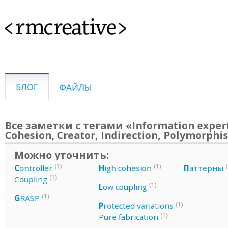
<rmcreative>
БЛОГ
ФАЙЛЫ
Все заметки с тегами «Information exper
Cohesion, Creator, Indirection, Polymorph
Можно уточнить:
(1)
(1)
(
C
ontroller
H
igh cohesion
П
аттерны
(1)
Coupling
(1)
L
ow coupling
(1)
G
RASP
(1)
P
rotected variations
(1)
Pure fabrication