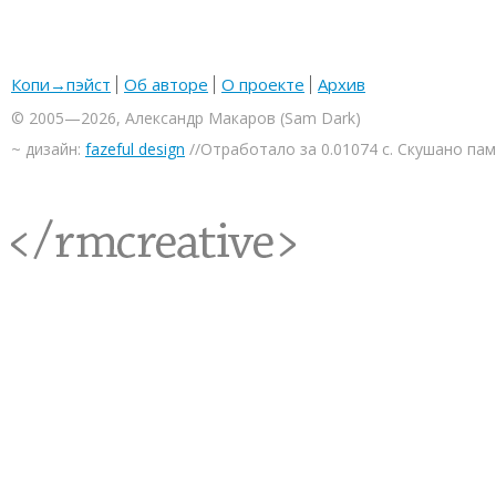
Копи→пэйст
Об авторе
О проекте
Архив
© 2005—2026, Александр Макаров (Sam Dark)
~ дизайн:
fazeful design
//Отработало за 0.01074 с. Скушано па
<rmcreative/>