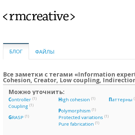
<rmcreative>
БЛОГ
ФАЙЛЫ
Все заметки с тегами «Information exper
Cohesion, Creator, Low coupling, Indirectio
Можно уточнить:
(1)
(1)
(
C
ontroller
H
igh cohesion
П
аттерны
(1)
Coupling
(1)
P
olymorphism
(1)
(1)
G
RASP
Protected variations
(1)
Pure fabrication