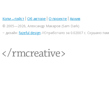
Копи→пэйст
Об авторе
О проекте
Архив
© 2005—2026, Александр Макаров (Sam Dark)
~ дизайн:
fazeful design
//Отработало за 0.02007 с. Скушано па
<rmcreative/>