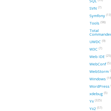
SQL
(7)
SVN
(13
Symfony
(98)
Tools
Total
Commande
(9)
UWDC
(7)
W3C
(25)
Web IDE
(5)
WebConf
WebStorm
(18
Windows
WordPress
(5)
xdebug
(325)
Yii
(57)
Yii2