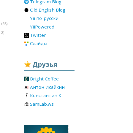
Telegram Blog
Old English Blog
Yii по-русски
(68)
r
YiiPowered
12)
Twitter
Слайды
Друзья
Bright Coffee
Антон Исайкин
Константин К
SamLab.ws