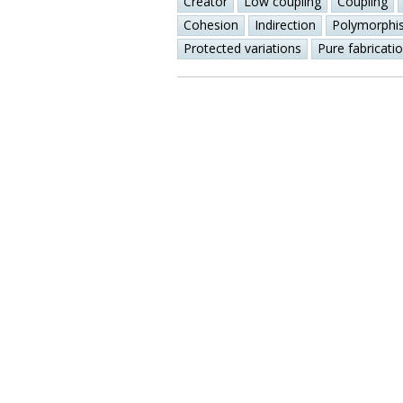
Creator
Low coupling
Coupling
Cohesion
Indirection
Polymorphi
Protected variations
Pure fabricati