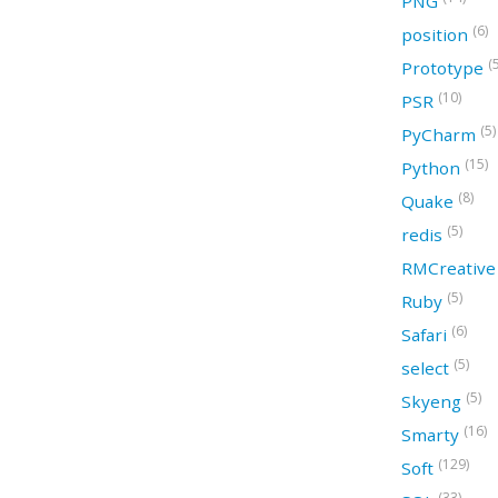
PNG
(6)
position
(
Prototype
(10)
PSR
(5)
PyCharm
(15)
Python
(8)
Quake
(5)
redis
RMCreativ
(5)
Ruby
(6)
Safari
(5)
select
(5)
Skyeng
(16)
Smarty
(129)
Soft
(33)