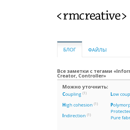
<rmcreative>
БЛОГ
ФАЙЛЫ
Все заметки с тегами «Infor
Creator, Controller»
Можно уточнить:
(1)
C
oupling
L
ow coup
(1)
H
igh cohesion
P
olymor
Protected
(1)
I
ndirection
Pure fabr