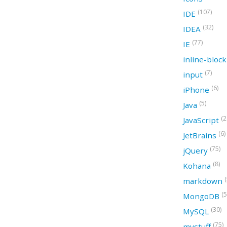
(107)
IDE
(32)
IDEA
(77)
IE
inline-bloc
(7)
input
(6)
iPhone
(5)
Java
(2
JavaScript
(6)
JetBrains
(75)
jQuery
(8)
Kohana
(
markdown
(5
MongoDB
(30)
MySQL
(75)
mystuff