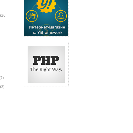
(26)
)
(7)
(8)