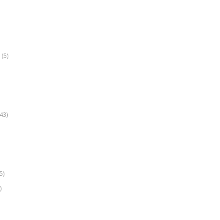
(5)
k
43)
5)
)