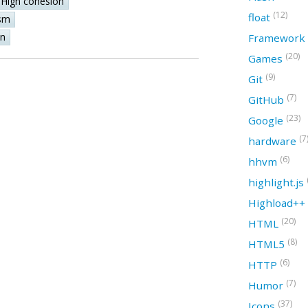
High cohesion
(12)
float
sm
on
Framework
(20)
Games
(9)
Git
(7)
GitHub
(23)
Google
(7
hardware
(6)
hhvm
highlight.js
Highload++
(20)
HTML
(8)
HTML5
(6)
HTTP
(7)
Humor
(37)
Icons