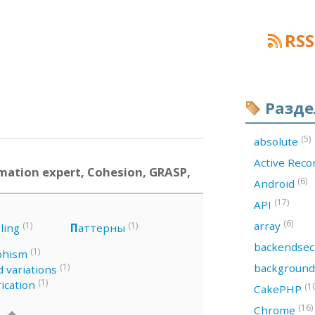
RSS
Разд
(5)
absolute
Active Rec
mation expert, Cohesion, GRASP,
(6)
Android
(17)
API
(6)
array
(1)
(1)
ling
П
аттерны
backendsec
(1)
phism
backgroun
(1)
 variations
(1)
ication
(1
CakePHP
(16)
Chrome