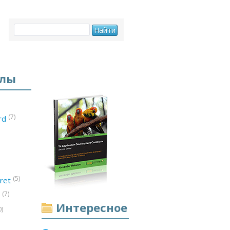
елы
(7)
ord
(5)
ret
(7)
d
Интересное
0)