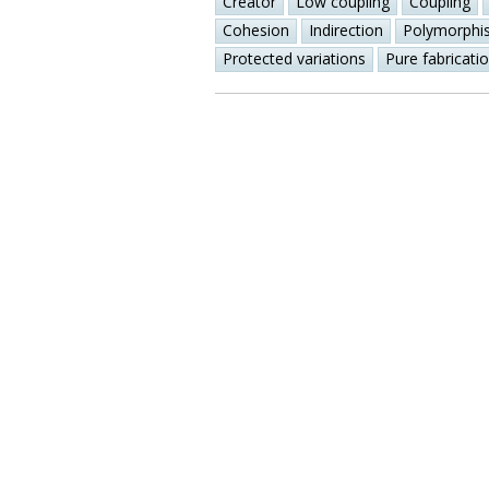
Creator
Low coupling
Coupling
Cohesion
Indirection
Polymorphi
Protected variations
Pure fabricati