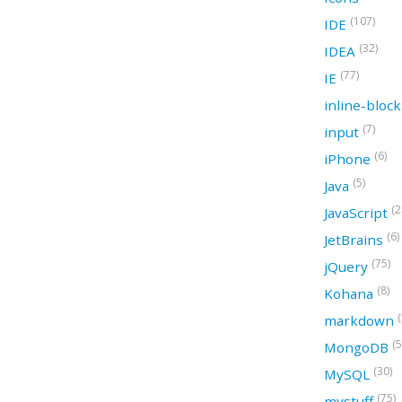
(107)
IDE
(32)
IDEA
(77)
IE
inline-bloc
(7)
input
(6)
iPhone
(5)
Java
(2
JavaScript
(6)
JetBrains
(75)
jQuery
(8)
Kohana
(
markdown
(5
MongoDB
(30)
MySQL
(75)
mystuff