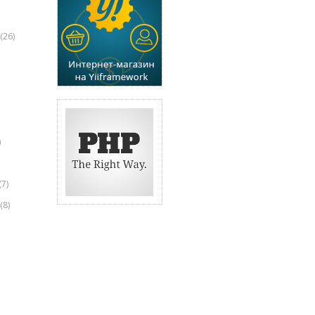
(26)
)
(7)
(8)