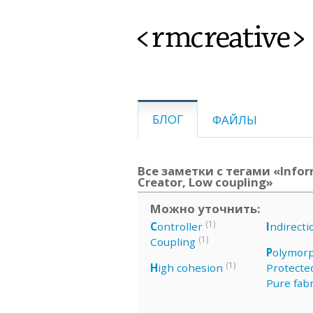
<rmcreative>
БЛОГ
ФАЙЛЫ
Все заметки с тегами «Infor
Creator, Low coupling»
Можно уточнить:
(1)
C
ontroller
I
ndirecti
(1)
Coupling
P
olymor
(1)
H
igh cohesion
Protected
Pure fabr