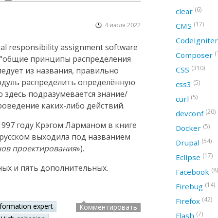
(6)
clear
(17)
4 июля 2022
CMS
CodeIgnite
 responsibility assignment software
(
Composer
ак "общие принципы распределения
(310)
CSS
следует из названия, правильно
модуль распределить определённую
(5)
css3
ю здесь подразумевается знание/
(5)
curl
оведение каких-либо действий.
(20)
devconf
997 году Крэгом Ларманом в книге
(5)
Docker
а русском выходила под названием
(54)
Drupal
нов проектирования
»).
(17)
Eclipse
ных и пять дополнительных.
(8)
Facebook
(14)
Firebug
(42)
Firefox
nformation expert
Комментировать
(7)
Flash