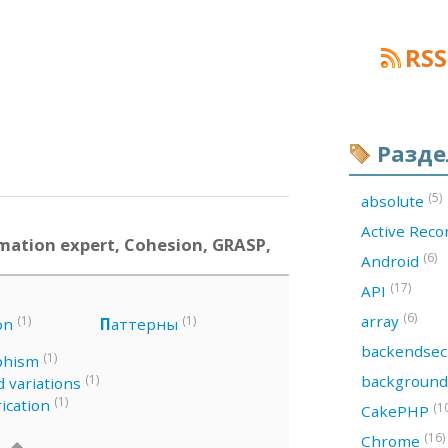
RSS
Разд
(5)
absolute
Active Rec
mation expert, Cohesion, GRASP,
(6)
Android
(17)
API
(6)
array
(1)
(1)
on
П
аттерны
backendsec
(1)
phism
backgroun
(1)
 variations
(1)
ication
(1
CakePHP
(16)
Chrome