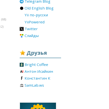
Telegram Blog
Old English Blog
Yii по-русски
(68)
r
YiiPowered
12)
Twitter
Слайды
Друзья
Bright Coffee
Антон Исайкин
Константин К
SamLab.ws