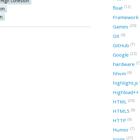
High cohesion
(12)
float
sm
on
Framework
(20)
Games
(9)
Git
(7)
GitHub
(23)
Google
(7
hardware
(6)
hhvm
highlight.js
Highload++
(20)
HTML
(8)
HTML5
(6)
HTTP
(7)
Humor
(37)
Icons