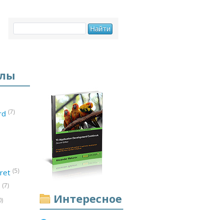
елы
(7)
ord
(5)
ret
(7)
d
Интересное
0)