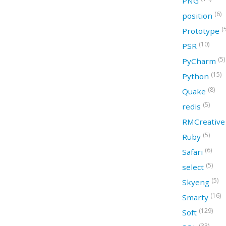
PNG
(6)
position
(
Prototype
(10)
PSR
(5)
PyCharm
(15)
Python
(8)
Quake
(5)
redis
RMCreativ
(5)
Ruby
(6)
Safari
(5)
select
(5)
Skyeng
(16)
Smarty
(129)
Soft
(33)