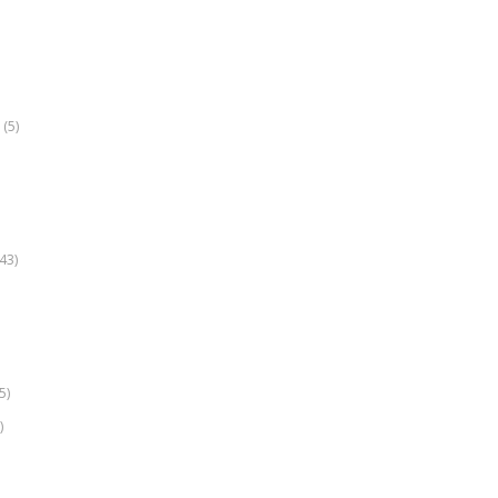
(5)
k
43)
5)
)