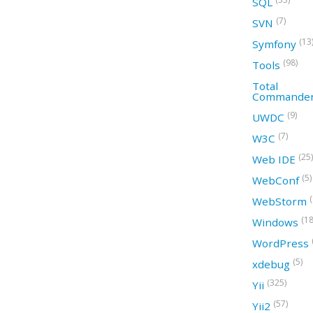
SQL
(7)
SVN
(13
Symfony
(98)
Tools
Total
Commande
(9)
UWDC
(7)
W3C
(25)
Web IDE
(5)
WebConf
WebStorm
(18
Windows
WordPress
(5)
xdebug
(325)
Yii
(57)
Yii2