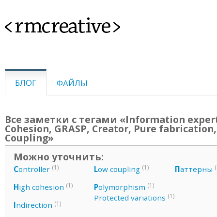
<rmcreative>
БЛОГ
ФАЙЛЫ
Все заметки с тегами «Information exper
Cohesion, GRASP, Creator, Pure fabrication,
Coupling»
Можно уточнить:
(1)
(1)
(
C
ontroller
L
ow coupling
П
аттерны
(1)
(1)
H
igh cohesion
P
olymorphism
(1)
Protected variations
(1)
I
ndirection