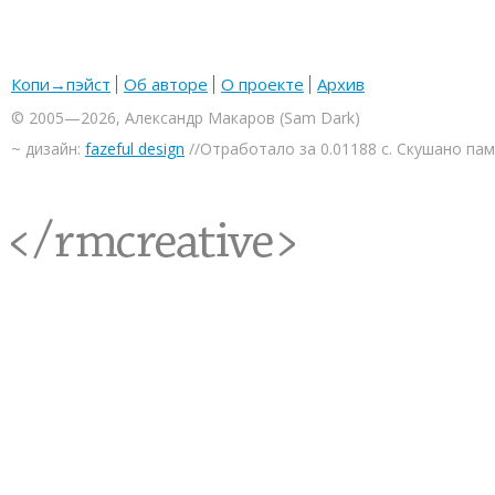
Копи→пэйст
Об авторе
О проекте
Архив
© 2005—2026, Александр Макаров (Sam Dark)
~ дизайн:
fazeful design
//Отработало за 0.01188 с. Скушано па
<rmcreative/>