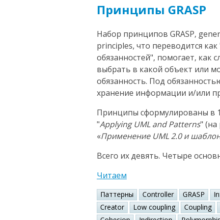
Принципы GRASP
Набор принципов GRASP, general
principles, что переводится к
обязанностей", помогает, как 
выбрать в какой объект или 
обязанность. Под обязанность
хранение информации и/или пр
Принципы сформулированы в 1
"
Applying UML and Patterns
" (н
«
Применение UML 2.0 и шабло
Всего их девять. Четыре основ
Читаем
Паттерны
Controller
GRASP
I
Creator
Low coupling
Coupling
Cohesion
Indirection
Polymorphi