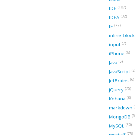
(107)
IDE
(32)
IDEA
(77)
IE
inline-bloc
(7)
input
(6)
iPhone
(5)
Java
(2
JavaScript
(6)
JetBrains
(75)
jQuery
(8)
Kohana
(
markdown
(5
MongoDB
(30)
MySQL
(75)
mystuff