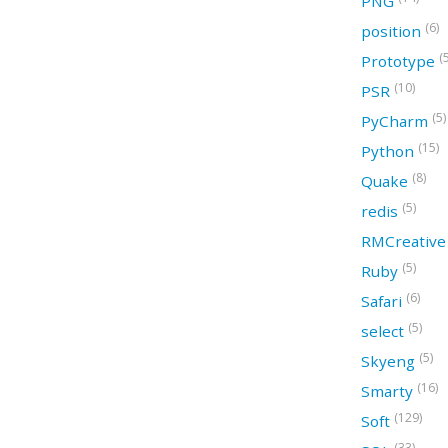
PNG
(6)
position
(
Prototype
(10)
PSR
(5)
PyCharm
(15)
Python
(8)
Quake
(5)
redis
RMCreativ
(5)
Ruby
(6)
Safari
(5)
select
(5)
Skyeng
(16)
Smarty
(129)
Soft
(33)