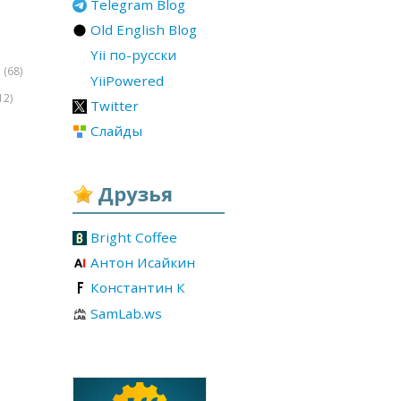
Telegram Blog
Old English Blog
Yii по-русски
(68)
r
YiiPowered
12)
Twitter
Слайды
Друзья
Bright Coffee
Антон Исайкин
Константин К
SamLab.ws