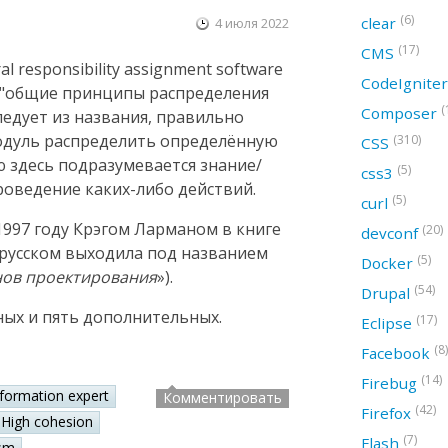
(6)
clear
4 июля 2022
(17)
CMS
 responsibility assignment software
CodeIgnite
ак "общие принципы распределения
(
Composer
следует из названия, правильно
модуль распределить определённую
(310)
CSS
ю здесь подразумевается знание/
(5)
css3
оведение каких-либо действий.
(5)
curl
997 году Крэгом Ларманом в книге
(20)
devconf
а русском выходила под названием
(5)
Docker
нов проектирования
»).
(54)
Drupal
ных и пять дополнительных.
(17)
Eclipse
(8)
Facebook
(14)
Firebug
nformation expert
Комментировать
(42)
Firefox
High cohesion
(7)
Flash
sm