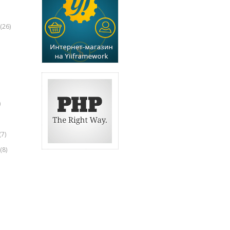
(26)
)
(7)
(8)