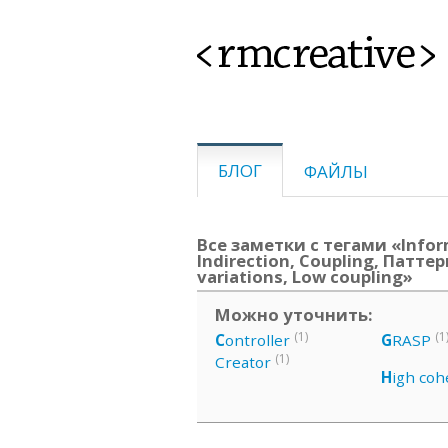
<rmcreative>
БЛОГ
ФАЙЛЫ
Все заметки с тегами «Infor
Indirection, Coupling, Паттер
variations, Low coupling»
Можно уточнить:
(1)
(1
C
ontroller
G
RASP
(1)
Creator
H
igh coh