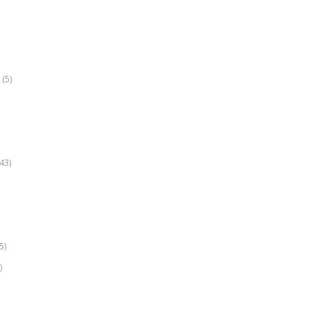
(5)
k
43)
5)
)