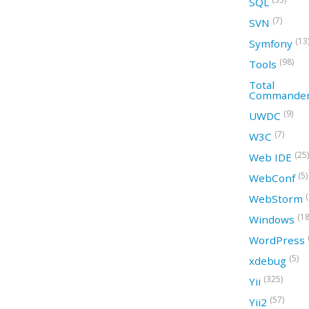
SQL
(7)
SVN
(13
Symfony
(98)
Tools
Total
Commande
(9)
UWDC
(7)
W3C
(25)
Web IDE
(5)
WebConf
WebStorm
(18
Windows
WordPress
(5)
xdebug
(325)
Yii
(57)
Yii2