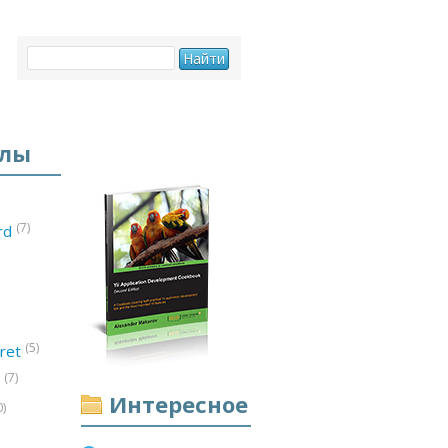
елы
(7)
ord
(5)
ret
(7)
d
Интересное
0)