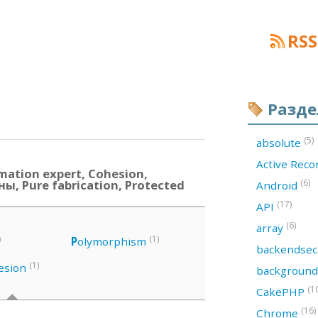
RSS
Разд
(5)
absolute
Active Rec
mation expert, Cohesion,
ны, Pure fabrication, Protected
(6)
Android
(17)
API
(6)
array
)
(1)
P
olymorphism
backendsec
(1)
esion
backgroun
(1
CakePHP
(16)
Chrome