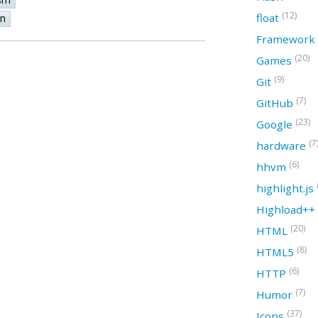
(12)
float
on
Framework
(20)
Games
(9)
Git
(7)
GitHub
(23)
Google
(7
hardware
(6)
hhvm
highlight.js
Highload++
(20)
HTML
(8)
HTML5
(6)
HTTP
(7)
Humor
(37)
Icons