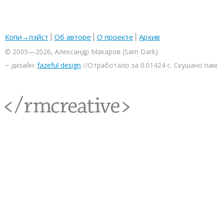
Копи→пэйст
Об авторе
О проекте
Архив
© 2005—2026, Александр Макаров (Sam Dark)
~ дизайн:
fazeful design
//Отработало за 0.01424 с. Скушано па
<rmcreative/>