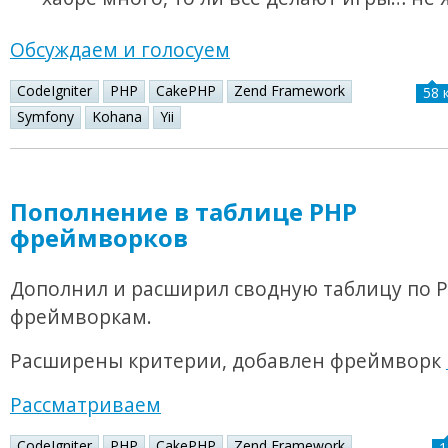
Обсуждаем и голосуем
CodeIgniter
PHP
CakePHP
Zend Framework
58 
Symfony
Kohana
Yii
Пополнение в таблице PHP
фреймворков
Дополнил и расширил сводную таблицу по 
фреймворкам.
Расширены критерии, добавлен фреймворк
Рассматриваем
CodeIgniter
PHP
CakePHP
Zend Framework
1