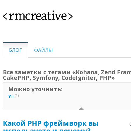
<rmcreative>
БЛОГ
ФАЙЛЫ
Все заметки с тегами «Kohana, Zend Fra
CakePHP, Symfony, CodeIgniter, PHP»
Можно уточнить:
(1)
Y
ii
Какой PHP фреймворк вы
используете и почему?