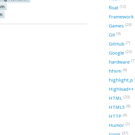
sm
(12)
float
on
Framework
(20)
Games
(9)
Git
(7)
GitHub
(23)
Google
(7
hardware
(6)
hhvm
highlight.js
Highload++
(20)
HTML
(8)
HTML5
(6)
HTTP
(7)
Humor
(37)
Icons