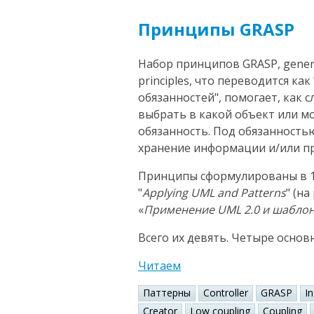
Принципы GRASP
Набор принципов GRASP, general
principles, что переводится к
обязанностей", помогает, как 
выбрать в какой объект или 
обязанность. Под обязанность
хранение информации и/или пр
Принципы сформулированы в 1
"
Applying UML and Patterns
" (н
«
Применение UML 2.0 и шабло
Всего их девять. Четыре основ
Читаем
Паттерны
Controller
GRASP
I
Creator
Low coupling
Coupling