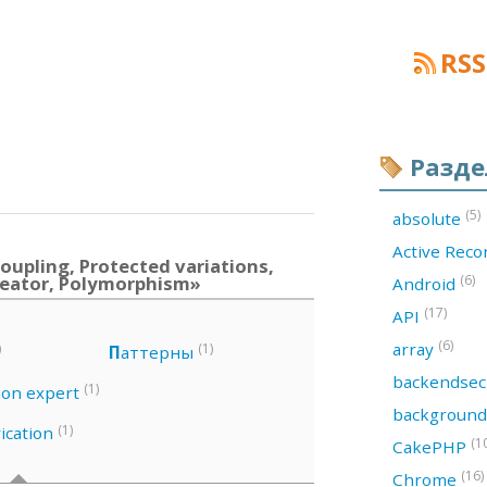
RSS
Разд
(5)
absolute
Active Rec
upling, Protected variations,
Creator, Polymorphism»
(6)
Android
(17)
API
(6)
array
)
(1)
П
аттерны
backendsec
(1)
ion expert
backgroun
(1)
ication
(1
CakePHP
(16)
Chrome