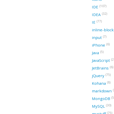
(107)
IDE
(32)
IDEA
(77)
IE
inline-bloc
(7)
input
(6)
iPhone
(5)
Java
(2
JavaScript
(6)
JetBrains
(75)
jQuery
(8)
Kohana
(
markdown
(5
MongoDB
(30)
MySQL
(75)
mystuff