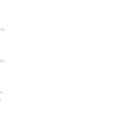
(5)
k
43)
5)
)