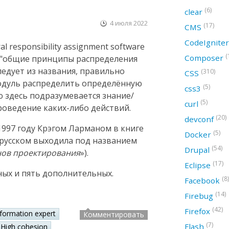
(6)
clear
4 июля 2022
(17)
CMS
CodeIgnite
 responsibility assignment software
(
Composer
ак "общие принципы распределения
следует из названия, правильно
(310)
CSS
модуль распределить определённую
(5)
css3
ю здесь подразумевается знание/
(5)
curl
оведение каких-либо действий.
(20)
devconf
997 году Крэгом Ларманом в книге
(5)
Docker
а русском выходила под названием
(54)
Drupal
нов проектирования
»).
(17)
Eclipse
ных и пять дополнительных.
(8)
Facebook
(14)
Firebug
(42)
Firefox
nformation expert
Комментировать
(7)
Flash
High cohesion