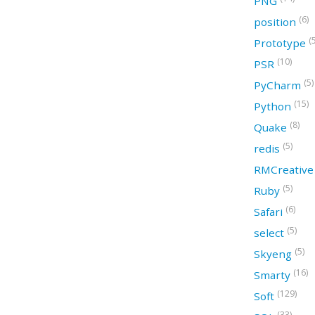
PNG
(6)
position
(
Prototype
(10)
PSR
(5)
PyCharm
(15)
Python
(8)
Quake
(5)
redis
RMCreativ
(5)
Ruby
(6)
Safari
(5)
select
(5)
Skyeng
(16)
Smarty
(129)
Soft
(33)