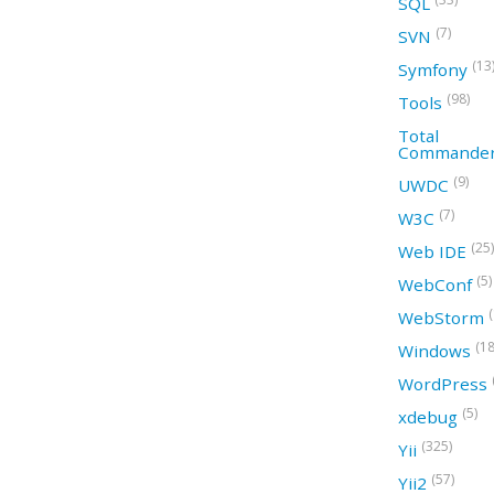
SQL
(7)
SVN
(13
Symfony
(98)
Tools
Total
Commande
(9)
UWDC
(7)
W3C
(25)
Web IDE
(5)
WebConf
WebStorm
(18
Windows
WordPress
(5)
xdebug
(325)
Yii
(57)
Yii2