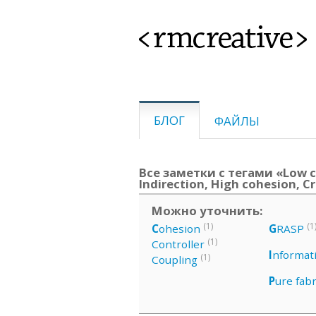
<rmcreative>
БЛОГ
ФАЙЛЫ
Все заметки с тегами «Low co
Indirection, High cohesion, 
Можно уточнить:
(1)
(1
C
ohesion
G
RASP
(1)
Controller
I
nformat
(1)
Coupling
P
ure fabr