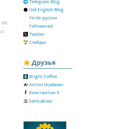
Telegram Blog
Old English Blog
Yii по-русски
(68)
r
YiiPowered
12)
Twitter
Слайды
Друзья
Bright Coffee
Антон Исайкин
Константин К
SamLab.ws