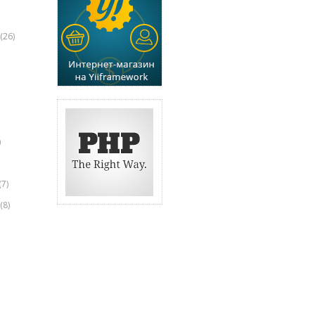
(26)
)
(7)
(8)