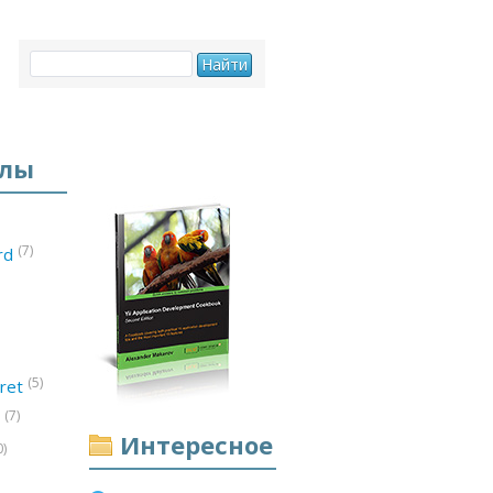
елы
(7)
ord
(5)
ret
(7)
d
Интересное
0)