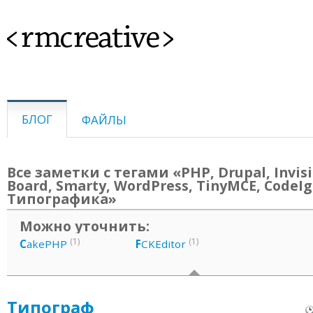
<rmcreative>
БЛОГ
ФАЙЛЫ
Все заметки с тегами «PHP, Drupal, Invis
Board, Smarty, WordPress, TinyMCE, CodeIg
Типографика»
Можно уточнить:
(1)
(1)
C
akePHP
F
CKEditor
Типограф