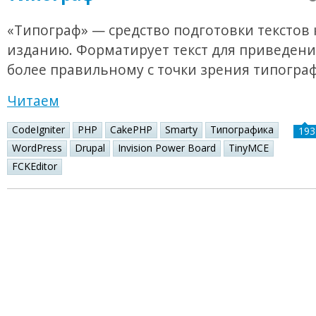
«Типограф» — средство подготовки текстов 
изданию. Форматирует текст для приведения
более правильному с точки зрения типогра
Читаем
CodeIgniter
PHP
CakePHP
Smarty
Типографика
193
WordPress
Drupal
Invision Power Board
TinyMCE
FCKEditor