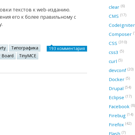
(6)
clear
овки текстов к web-изданию.
(17)
CMS
ения его к более правильному с
у.
CodeIgnite
(
Composer
(310)
CSS
rty
Типографика
193 комментария
(5)
css3
r Board
TinyMCE
(5)
curl
(20)
devconf
(5)
Docker
(54)
Drupal
(17)
Eclipse
(8)
Facebook
(14)
Firebug
(42)
Firefox
(7)
Flash