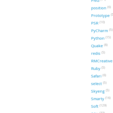
PNG
(6)
position
(
Prototype
(10)
PSR
(5)
PyCharm
(15)
Python
(8)
Quake
(5)
redis
RMCreativ
(5)
Ruby
(6)
Safari
(5)
select
(5)
Skyeng
(16)
Smarty
(129)
Soft
(33)