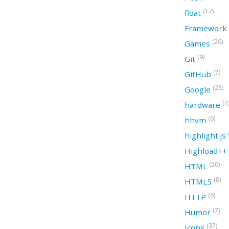
(12)
float
Framework
(20)
Games
(9)
Git
(7)
GitHub
(23)
Google
(7
hardware
(6)
hhvm
highlight.js
Highload++
(20)
HTML
(8)
HTML5
(6)
HTTP
(7)
Humor
(37)
Icons