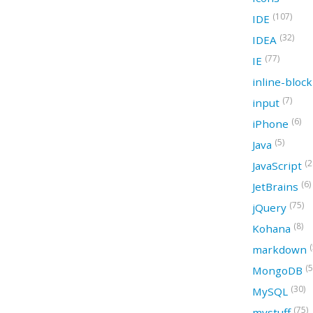
(107)
IDE
(32)
IDEA
(77)
IE
inline-bloc
(7)
input
(6)
iPhone
(5)
Java
(2
JavaScript
(6)
JetBrains
(75)
jQuery
(8)
Kohana
(
markdown
(5
MongoDB
(30)
MySQL
(75)
mystuff