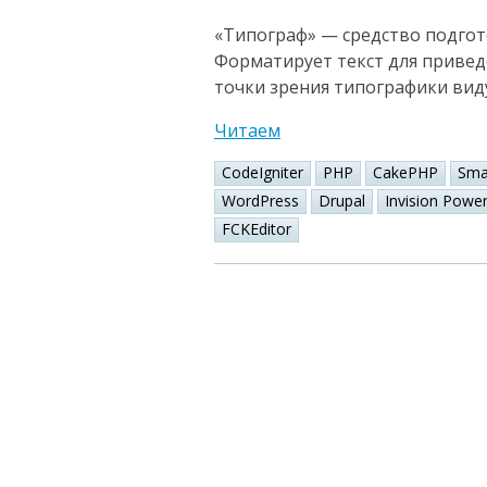
«Типограф» — средство подгот
Форматирует текст для привед
точки зрения типографики вид
Читаем
CodeIgniter
PHP
CakePHP
Sma
WordPress
Drupal
Invision Powe
FCKEditor