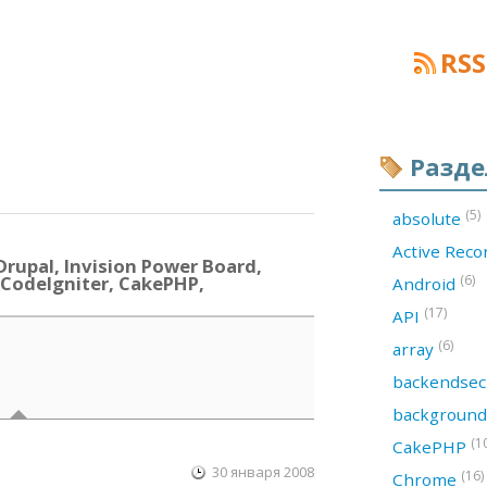
RSS
Разд
(5)
absolute
Active Rec
rupal, Invision Power Board,
CodeIgniter, CakePHP,
(6)
Android
(17)
API
(6)
array
backendsec
backgroun
(1
CakePHP
30 января 2008
(16)
Chrome