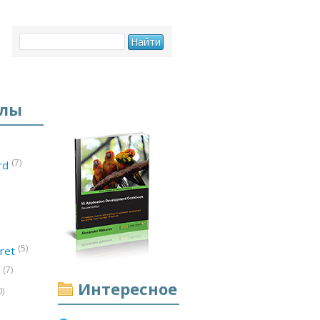
елы
(7)
ord
(5)
ret
(7)
d
Интересное
0)