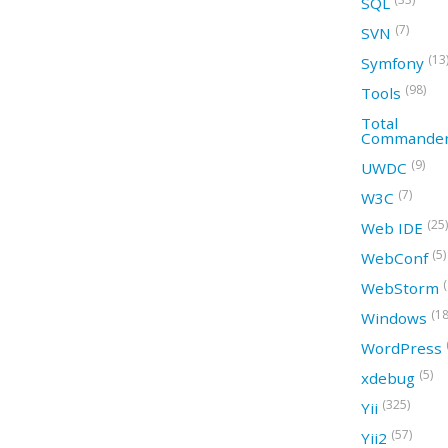
SQL
(7)
SVN
(13
Symfony
(98)
Tools
Total
Commande
(9)
UWDC
(7)
W3C
(25)
Web IDE
(5)
WebConf
WebStorm
(18
Windows
WordPress
(5)
xdebug
(325)
Yii
(57)
Yii2