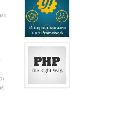
(26)
)
(7)
(8)