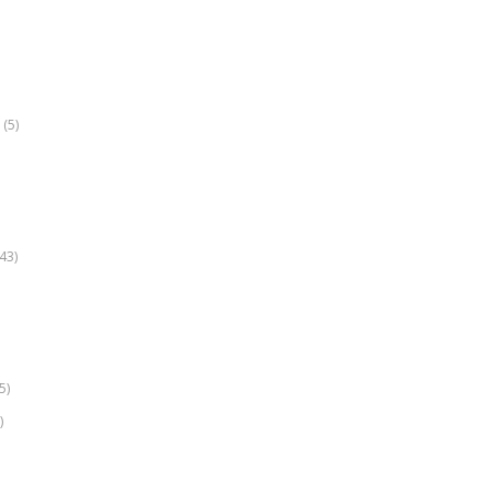
(5)
k
43)
5)
)