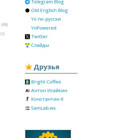
Telegram Blog
Old English Blog
Yii по-русски
(68)
r
YiiPowered
12)
Twitter
Слайды
Друзья
Bright Coffee
Антон Исайкин
Константин К
SamLab.ws