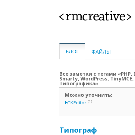
<rmcreative>
БЛОГ
ФАЙЛЫ
Все заметки с тегами «PHP, D
Smarty, WordPress, TinyMCE, 
Типографика»
Можно уточнить:
(1)
F
CKEditor
Типограф