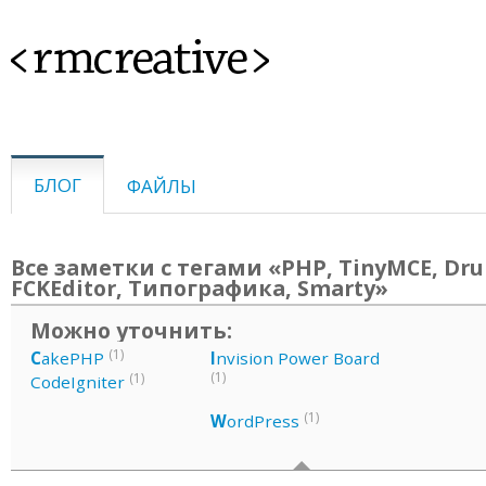
<rmcreative>
БЛОГ
ФАЙЛЫ
Все заметки с тегами «PHP, TinyMCE, Dru
FCKEditor, Типографика, Smarty»
Можно уточнить:
(1)
C
akePHP
I
nvision Power Board
(1)
(1)
CodeIgniter
(1)
W
ordPress