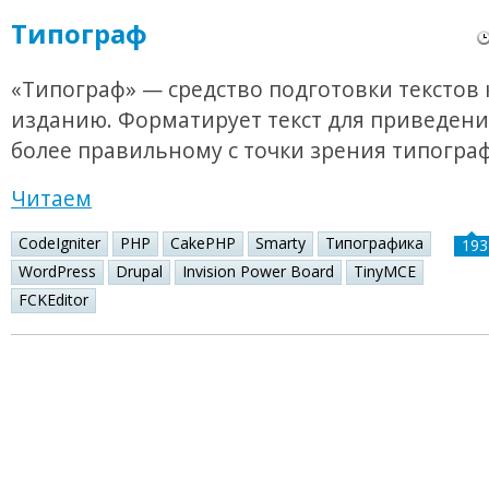
Типограф
«Типограф» — средство подготовки текстов 
изданию. Форматирует текст для приведения
более правильному с точки зрения типогра
Читаем
CodeIgniter
PHP
CakePHP
Smarty
Типографика
193
WordPress
Drupal
Invision Power Board
TinyMCE
FCKEditor